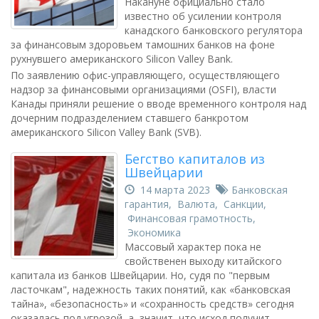
Накануне официально стало
известно об усилении контроля
канадского банковского регулятора
за финансовым здоровьем тамошних банков на фоне
рухнувшего американского Silicon Valley Bank.
По заявлению офис-управляющего, осуществляющего
надзор за финансовыми организациями (OSFI), власти
Канады приняли решение о вводе временного контроля над
дочерним подразделением ставшего банкротом
американского Silicon Valley Bank (SVB).
Бегство капиталов из
Швейцарии
14 марта 2023
Банковская
гарантия
,
Валюта
,
Санкции
,
Финансовая грамотность
,
Экономика
Массовый характер пока не
свойственен выходу китайского
капитала из банков Швейцарии. Но, судя по "первым
ласточкам", надежность таких понятий, как «банковская
тайна», «безопасность» и «сохранность средств» сегодня
оказалась под угрозой, а, значит, что исход получит