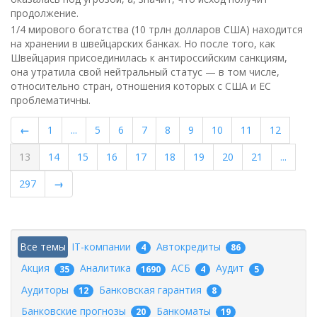
продолжение.
1/4 мирового богатства (10 трлн долларов США) находится
на хранении в швейцарских банках. Но после того, как
Швейцария присоединилась к антироссийским санкциям,
она утратила свой нейтральный статус — в том числе,
относительно стран, отношения которых с США и ЕС
проблематичны.
←
1
...
5
6
7
8
9
10
11
12
13
14
15
16
17
18
19
20
21
...
297
→
Все темы
IT-компании
Автокредиты
4
86
Акция
Аналитика
АСБ
Аудит
35
1690
4
5
Аудиторы
Банковская гарантия
12
8
Банковские прогнозы
Банкоматы
20
19