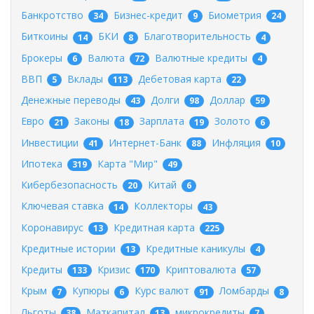
Банкротство
Бизнес-кредит
Биометрия
34
9
24
Биткоины
БКИ
Благотворительность
14
8
4
Брокеры
Валюта
Валютные кредиты
6
72
4
ВВП
Вклады
Дебетовая карта
5
113
22
Денежные переводы
Долги
Доллар
43
98
59
Евро
Законы
Зарплата
Золото
21
18
19
6
Инвестиции
Интернет-Банк
Инфляция
41
88
10
Ипотека
Карта "Мир"
319
49
Кибербезопасность
Китай
20
6
Ключевая ставка
Коллекторы
14
43
Коронавирус
Кредитная карта
13
225
Кредитные истории
Кредитные каникулы
13
4
Кредиты
Кризис
Криптовалюта
133
170
57
Крым
Купюры
Курс валют
Ломбарды
7
6
91
8
Льготы
Маткапитал
микрокредиты
38
13
7