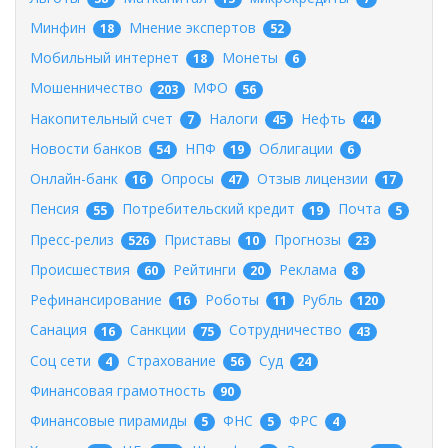
Минфин
Мнение экспертов
18
52
Мобильный интернет
Монеты
18
6
Мошенничество
МФО
203
56
Накопительный счет
Налоги
Нефть
7
45
44
Новости банков
НПФ
Облигации
54
19
6
Онлайн-банк
Опросы
Отзыв лицензии
16
47
17
Пенсия
Потребительский кредит
Почта
55
19
5
Пресс-релиз
Приставы
Прогнозы
526
10
23
Происшествия
Рейтинги
Реклама
60
20
8
Рефинансирование
Роботы
Рубль
16
11
120
Санация
Санкции
Сотрудничество
16
75
43
Соц сети
Страхование
Суд
4
56
24
Финансовая грамотность
90
Финансовые пирамиды
ФНС
ФРС
5
5
4