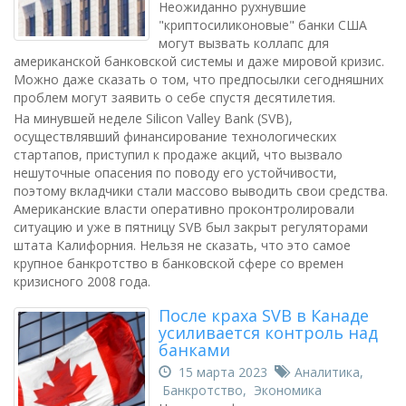
Неожиданно рухнувшие
"криптосиликоновые" банки США
могут вызвать коллапс для
американской банковской системы и даже мировой кризис.
Можно даже сказать о том, что предпосылки сегодняшних
проблем могут заявить о себе спустя десятилетия.
На минувшей неделе Silicon Valley Bank (SVB),
осуществлявший финансирование технологических
стартапов, приступил к продаже акций, что вызвало
нешуточные опасения по поводу его устойчивости,
поэтому вкладчики стали массово выводить свои средства.
Американские власти оперативно проконтролировали
ситуацию и уже в пятницу SVB был закрыт регуляторами
штата Калифорния. Нельзя не сказать, что это самое
крупное банкротство в банковской сфере со времен
кризисного 2008 года.
После краха SVB в Канаде
усиливается контроль над
банками
15 марта 2023
Аналитика
,
Банкротство
,
Экономика