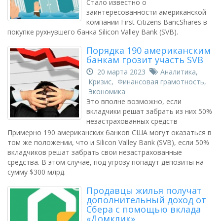
Стало известно о
заинтересованности американской
компании First Citizens BancShares в
покупке рухнувшего банка Silicon Valley Bank (SVB).
Порядка 190 американским
банкам грозит участь SVB
20 марта 2023
Аналитика
,
Кризис
,
Финансовая грамотность
,
Экономика
Это вполне возможно, если
вкладчики решат забрать из них 50%
незастрахованных средств
Примерно 190 американских банков США могут оказаться в
том же положении, что и Silicon Valley Bank (SVB), если 50%
вкладчиков решат забрать свои незастрахованные
средства. В этом случае, под угрозу попадут депозиты на
сумму $300 млрд.
Продавцы жилья получат
дополнительный доход от
Сбера с помощью вклада
«Домклик»