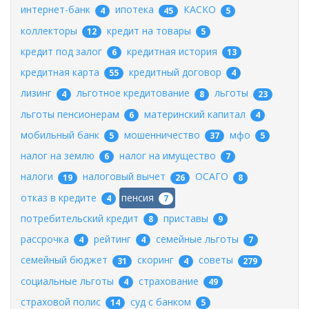
интернет-банк
ипотека
КАСКО
4
45
5
коллекторы
кредит на товары
12
5
кредит под залог
кредитная история
6
13
кредитная карта
кредитный договор
55
4
лизинг
льготное кредитование
льготы
4
8
23
льготы пенсионерам
материнский капитал
6
4
мобильный банк
мошенничество
мфо
5
37
5
налог на землю
налог на имущество
6
7
налоги
налоговый вычет
ОСАГО
19
26
8
отказ в кредите
пенсия
4
7
потребительский кредит
приставы
8
9
рассрочка
рейтинг
семейные льготы
4
4
7
семейный бюджет
скоринг
советы
31
4
279
социальные льготы
страхование
4
49
страховой полис
суд с банком
14
5