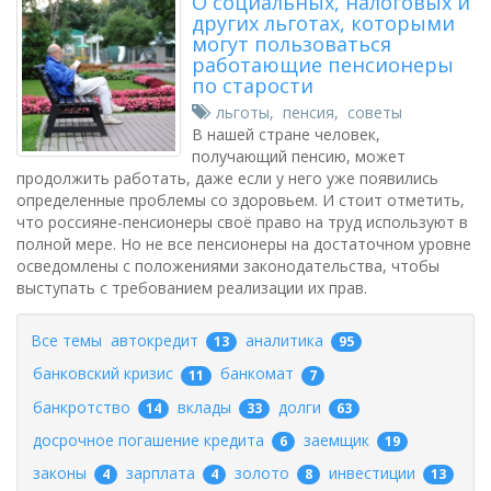
О социальных, налоговых и
других льготах, которыми
могут пользоваться
работающие пенсионеры
по старости
льготы
,
пенсия
,
советы
В нашей стране человек,
получающий пенсию, может
продолжить работать, даже если у него уже появились
определенные проблемы со здоровьем. И стоит отметить,
что россияне-пенсионеры своё право на труд используют в
полной мере. Но не все пенсионеры на достаточном уровне
осведомлены с положениями законодательства, чтобы
выступать с требованием реализации их прав.
Все темы
автокредит
аналитика
13
95
банковский кризис
банкомат
11
7
банкротство
вклады
долги
14
33
63
досрочное погашение кредита
заемщик
6
19
законы
зарплата
золото
инвестиции
4
4
8
13