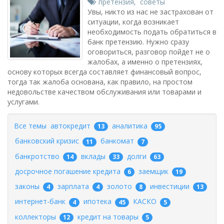
претензия
,
советы
Увы, никто из нас не застрахован от
ситуации, когда возникает
необходимость подать обратиться в
банк претензию. Нужно сразу
оговориться, разговор пойдет не о
жалобах, а именно о претензиях,
основу которых всегда составляет финансовый вопрос,
тогда так жалоба основана, как правило, на простом
недовольстве качеством обслуживания или товарами и
услугами.
Все темы
автокредит
аналитика
13
95
банковский кризис
банкомат
11
7
банкротство
вклады
долги
14
33
63
досрочное погашение кредита
заемщик
6
19
законы
зарплата
золото
инвестиции
4
4
8
13
интернет-банк
ипотека
КАСКО
4
45
5
коллекторы
кредит на товары
12
5