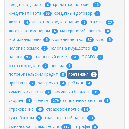
кредит под залог
кредитная история
6
13
кредитная карта
кредитный договор
55
4
лизинг
льготное кредитование
льготы
4
8
23
льготы пенсионерам
материнский капитал
6
4
мобильный банк
мошенничество
мфо
5
37
5
налог на землю
налог на имущество
6
7
налоги
налоговый вычет
ОСАГО
19
26
8
отказ в кредите
пенсия
4
7
потребительский кредит
претензия
8
2
приставы
рассрочка
рейтинг
9
4
4
семейные льготы
семейный бюджет
7
31
скоринг
советы
социальные льготы
4
279
4
страхование
страховой полис
49
14
суд с банком
транспортный налог
5
13
финансовая грамотность
штрафы
117
4