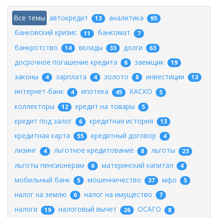
Все темы
автокредит
аналитика
13
95
банковский кризис
банкомат
11
7
банкротство
вклады
долги
14
33
63
досрочное погашение кредита
заемщик
6
19
законы
зарплата
золото
инвестиции
4
4
8
13
интернет-банк
ипотека
КАСКО
4
45
5
коллекторы
кредит на товары
12
5
кредит под залог
кредитная история
6
13
кредитная карта
кредитный договор
55
4
лизинг
льготное кредитование
льготы
4
8
23
льготы пенсионерам
материнский капитал
6
4
мобильный банк
мошенничество
мфо
5
37
5
налог на землю
налог на имущество
6
7
налоги
налоговый вычет
ОСАГО
19
26
8