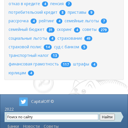
отказ в кредите
пенсия
4
7
потребительский кредит
приставы
8
9
рассрочка
рейтинг
семейные льготы
4
4
7
семейный бюджет
скоринг
советы
31
4
279
социальные льготы
страхование
4
49
страховой полис
суд с банком
14
5
транспортный налог
13
финансовая грамотность
штрафы
117
4
юрлицам
4
CapitalOff ©
2022
Банки
Новости
Советы