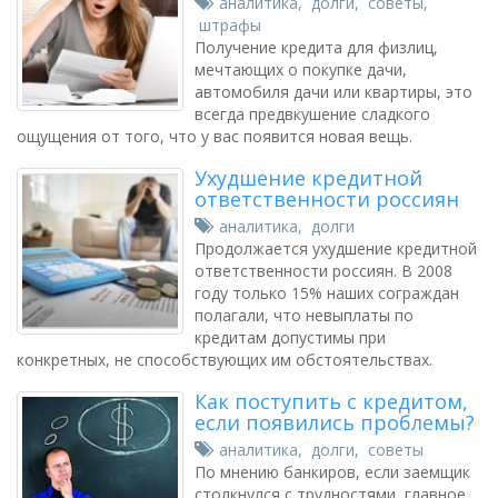
аналитика
,
долги
,
советы
,
штрафы
Получение кредита для физлиц,
мечтающих о покупке дачи,
автомобиля дачи или квартиры, это
всегда предвкушение сладкого
ощущения от того, что у вас появится новая вещь.
Ухудшение кредитной
ответственности россиян
аналитика
,
долги
Продолжается ухудшение кредитной
ответственности россиян. В 2008
году только 15% наших сограждан
полагали, что невыплаты по
кредитам допустимы при
конкретных, не способствующих им обстоятельствах.
Как поступить с кредитом,
если появились проблемы?
аналитика
,
долги
,
советы
По мнению банкиров, если заемщик
столкнулся с трудностями, главное