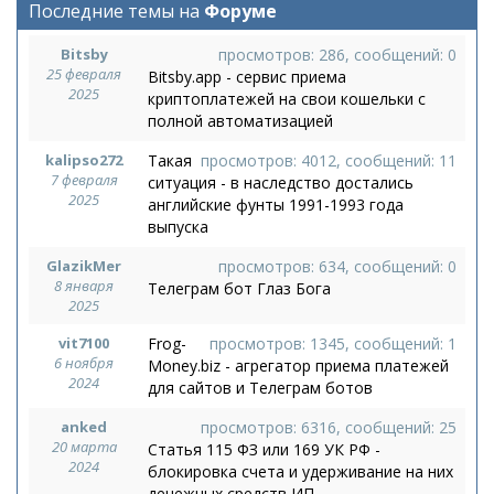
Последние темы на
Форуме
Bitsby
просмотров: 286, сообщений: 0
25 февраля
Bitsby.app - сервис приема
2025
криптоплатежей на свои кошельки с
полной автоматизацией
kalipso272
Такая
просмотров: 4012, сообщений: 11
7 февраля
ситуация - в наследство достались
2025
английские фунты 1991-1993 года
выпуска
GlazikMer
просмотров: 634, сообщений: 0
8 января
Телеграм бот Глаз Бога
2025
vit7100
Frog-
просмотров: 1345, сообщений: 1
6 ноября
Money.biz - агрегатор приема платежей
2024
для сайтов и Телеграм ботов
anked
просмотров: 6316, сообщений: 25
20 марта
Статья 115 ФЗ или 169 УК РФ -
2024
блокировка счета и удерживание на них
денежных средств ИП