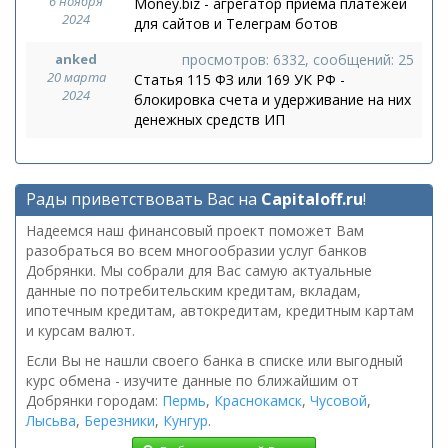
6 ноября
Money.biz - агрегатор приема платежей
2024
для сайтов и Телеграм ботов
anked
просмотров: 6332, сообщений: 25
20 марта
Статья 115 ФЗ или 169 УК РФ -
2024
блокировка счета и удерживание на них
денежных средств ИП
Рады приветствовать Вас на
Capitaloff.ru
!
Надеемся наш финансовый проект поможет Вам
разобраться во всем многообразии услуг банков
Добрянки. Мы собрали для Вас самую актуальные
данные по потребительским кредитам, вкладам,
ипотечным кредитам, автокредитам, кредитным картам
и курсам валют.
Если Вы не нашли своего банка в списке или выгодный
курс обмена - изучите данные по ближайшим от
Добрянки городам:
Пермь
,
Краснокамск
,
Чусовой
,
Лысьва
,
Березники
,
Кунгур
.