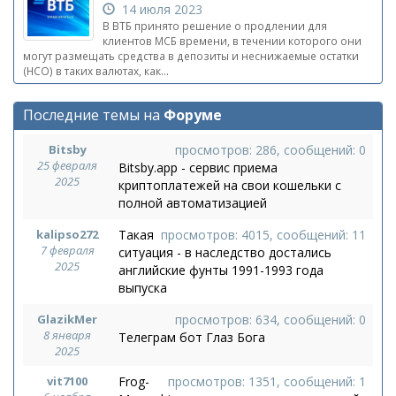
14 июля 2023
В ВТБ принято решение о продлении для
клиентов МСБ времени, в течении которого они
могут размещать средства в депозиты и неснижаемые остатки
(НСО) в таких валютах, как...
Последние темы на
Форуме
Bitsby
просмотров: 286, сообщений: 0
25 февраля
Bitsby.app - сервис приема
2025
криптоплатежей на свои кошельки с
полной автоматизацией
kalipso272
Такая
просмотров: 4015, сообщений: 11
7 февраля
ситуация - в наследство достались
2025
английские фунты 1991-1993 года
выпуска
GlazikMer
просмотров: 634, сообщений: 0
8 января
Телеграм бот Глаз Бога
2025
vit7100
Frog-
просмотров: 1351, сообщений: 1