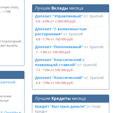
отную плату,
Лучшие
Вклады
месяца
ц —13%.
Депозит "Управляемый"
от
Уралсиб
6.8 ‑ 6.9% от 2 000 000 руб.
Депозит "С возможностью
расторжения"
от
Уралсиб
6.8 ‑ 7.7% от 100 000 руб.
ый подоходный
вают вычеты
Депозит "Пополняемый"
от
Уралсиб
7 ‑ 7.6% от 100 000 руб.
Депозит "Классический с
плавающей ставкой"
от
Уралсиб
7.3 ‑ 7.6% от 500 000 руб.
Депозит "Классический"
от
Уралсиб
наличной
6.9 ‑ 7.9% от 500 000 руб.
несение
Лучшие
Кредиты
месяца
альная
Кредит "Быстрые деньги"
от
Хоум
Кредит
ТБ Онлайн в