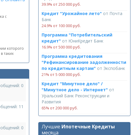
39.9% от 250 000 руб.
Кредит "Урожайное лето"
от
Почта
ка с
Банк
24.9% от 100 000 руб.
Программа "Потребительский
кредит"
от
ЮниКредит Банк
16.9% от 500 000 руб.
нии которого
в таких
Программа кредитования
"Рефинансирование задолженности
по кредитным картам"
от
Экспобанк
21% от 5 000 000 руб.
Кредит "Минутное дело" /
ообщений: 0
"Минутное дело - Интернет"
от
Уральский Банк Реконструкции и
Развития
общений: 11
65% от 200 000 руб.
Лучшие
Ипотечные Кредиты
ообщений: 0
месяца