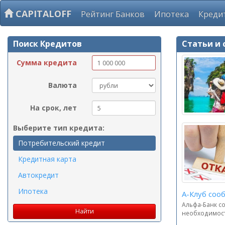
CAPITALOFF
Рейтинг Банков
Ипотека
Креди
Поиск Кредитов
Статьи и 
Сумма кредита
Валюта
На срок, лет
Выберите тип кредита:
Потребительский кредит
Кредитная карта
Автокредит
Ипотека
А-Клуб соо
Альфа-Банк со
необходимость