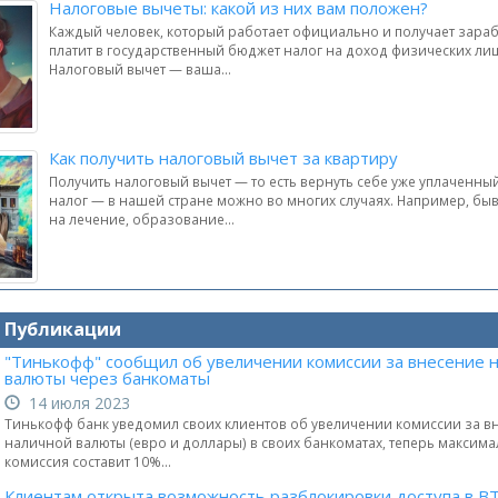
Налоговые вычеты: какой из них вам положен?
Каждый человек, который работает официально и получает зараб
платит в государственный бюджет налог на доход физических ли
Налоговый вычет — ваша...
Как получить налоговый вычет за квартиру
Получить налоговый вычет — то есть вернуть себе уже уплаченн
налог — в нашей стране можно во многих случаях. Например, бы
на лечение, образование...
и Публикации
"Тинькофф" сообщил об увеличении комиссии за внесение 
валюты через банкоматы
14 июля 2023
Тинькофф банк уведомил своих клиентов об увеличении комиссии за в
наличной валюты (евро и доллары) в своих банкоматах, теперь максим
комиссия составит 10%...
Клиентам открыта возможность разблокировки доступа в В