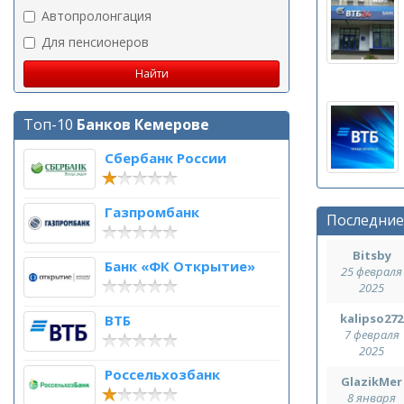
Автопролонгация
Для пенсионеров
Топ-10
Банков Кемерове
Сбербанк России
Газпромбанк
Последние
Bitsby
Банк «ФК Открытие»
25 февраля
2025
kalipso272
ВТБ
7 февраля
2025
Россельхозбанк
GlazikMer
8 января