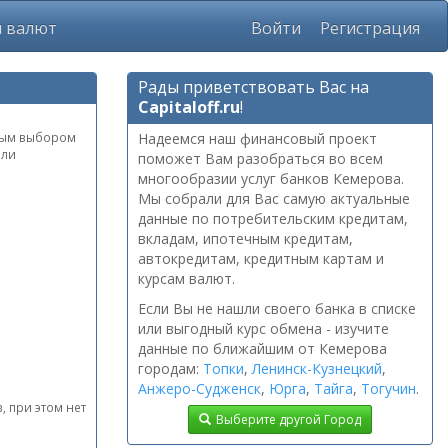
ы валют
Войти
Регистрация
Рады приветствовать Вас на
Capitaloff.ru
!
рным выбором
Надеемся наш финансовый проект
или
поможет Вам разобраться во всем
многообразии услуг банков Кемерова.
Мы собрали для Вас самую актуальные
данные по потребительским кредитам,
вкладам, ипотечным кредитам,
автокредитам, кредитным картам и
курсам валют.
Если Вы не нашли своего банка в списке
или выгодный курс обмена - изучите
данные по ближайшим от Кемерова
городам:
Топки
,
Ленинск-Кузнецкий
,
Анжеро-Судженск
,
Юрга
,
Тайга
,
Тогучин
.
, при этом нет
Выберите другой Город