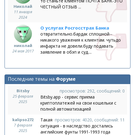
то станьте клиентом ПОЧТА БАНК-ЭТО
Николай
ЧЕСТНЫЙ ОТЗЫВ ...
11 января
2024
О услугах Росгосстрах Банка
отвратительно.бардак сплошной--
никакого уважения к клиентам. чутьдо
николай
инфаркта не довели.буду подавать
24 мая 2017
заявление в обэп и суд....
Последние темы на
Форуме
Bitsby
просмотров: 292, сообщений: 0
25 февраля
Bitsby.app - сервис приема
2025
криптоплатежей на свои кошельки с
полной автоматизацией
kalipso272
Такая
просмотров: 4020, сообщений: 11
7 февраля
ситуация - в наследство достались
2025
английские фунты 1991-1993 года