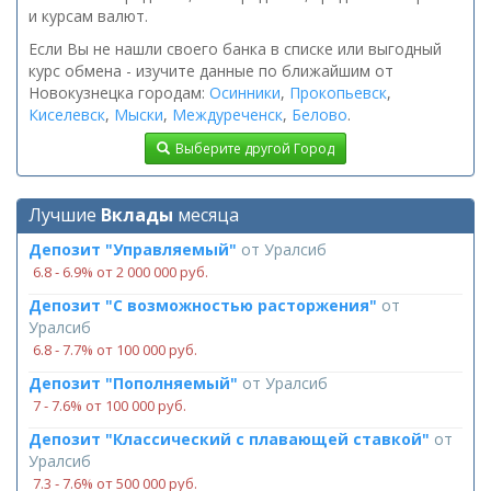
и курсам валют.
Если Вы не нашли своего банка в списке или выгодный
курс обмена - изучите данные по ближайшим от
Новокузнецка городам:
Осинники
,
Прокопьевск
,
Киселевск
,
Мыски
,
Междуреченск
,
Белово
.
Выберите другой Город
Лучшие
Вклады
месяца
Депозит "Управляемый"
от
Уралсиб
6.8 ‑ 6.9% от 2 000 000 руб.
Депозит "С возможностью расторжения"
от
Уралсиб
6.8 ‑ 7.7% от 100 000 руб.
Депозит "Пополняемый"
от
Уралсиб
7 ‑ 7.6% от 100 000 руб.
Депозит "Классический с плавающей ставкой"
от
Уралсиб
7.3 ‑ 7.6% от 500 000 руб.