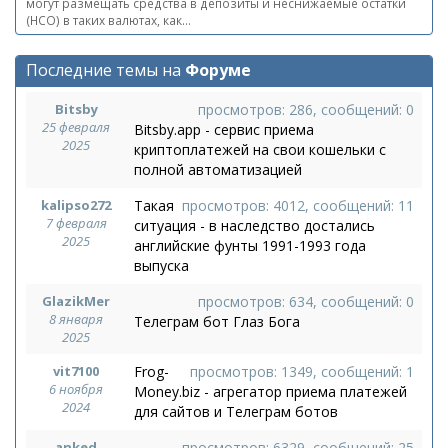
могут размещать средства в депозиты и неснижаемые остатки
(НСО) в таких валютах, как...
Последние темы на
Форуме
Bitsby
просмотров: 286, сообщений: 0
25 февраля
Bitsby.app - сервис приема
2025
криптоплатежей на свои кошельки с
полной автоматизацией
kalipso272
Такая
просмотров: 4012, сообщений: 11
7 февраля
ситуация - в наследство достались
2025
английские фунты 1991-1993 года
выпуска
GlazikMer
просмотров: 634, сообщений: 0
8 января
Телеграм бот Глаз Бога
2025
vit7100
Frog-
просмотров: 1349, сообщений: 1
6 ноября
Money.biz - агрегатор приема платежей
2024
для сайтов и Телеграм ботов
anked
просмотров: 6329, сообщений: 25