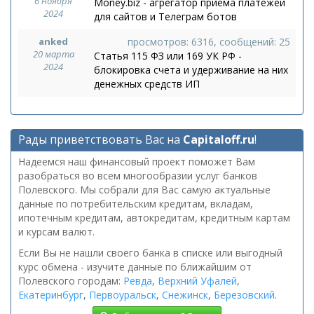
6 ноября
Money.biz - агрегатор приема платежей
2024
для сайтов и Телеграм ботов
anked
просмотров: 6316, сообщений: 25
20 марта
Статья 115 ФЗ или 169 УК РФ -
2024
блокировка счета и удерживание на них
денежных средств ИП
Рады приветствовать Вас на
Capitaloff.ru
!
Надеемся наш финансовый проект поможет Вам
разобраться во всем многообразии услуг банков
Полевского. Мы собрали для Вас самую актуальные
данные по потребительским кредитам, вкладам,
ипотечным кредитам, автокредитам, кредитным картам
и курсам валют.
Если Вы не нашли своего банка в списке или выгодный
курс обмена - изучите данные по ближайшим от
Полевского городам:
Ревда
,
Верхний Уфалей
,
Екатеринбург
,
Первоуральск
,
Снежинск
,
Березовский
.