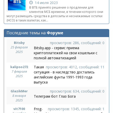
14 июля 2023
В ВТБ принято решение о продлении для
клиентов МСБ времени, в течении которого они
могут размещать средства в депозиты и неснижаемые остатки
(НСО) в таких валютах, как...
Последние темы на
Форуме
Bitsby
просмотров: 286, сообщений: 0
25 февраля
Bitsby.app - сервис приема
2025
криптоплатежей на свои кошельки с
полной автоматизацией
kalipso272
Такая
просмотров: 4012, сообщений: 11
7 февраля
ситуация - в наследство достались
2025
английские фунты 1991-1993 года
выпуска
GlazikMer
просмотров: 634, сообщений: 0
8 января
Телеграм бот Глаз Бога
2025
vit7100
Frog-
просмотров: 1345, сообщений: 1