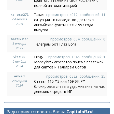
криптоплатежей на свои кошельки с
полной автоматизацией
kalipso272
Такая
просмотров: 4012, сообщений: 11
7 февраля
ситуация - в наследство достались
2025
английские фунты 1991-1993 года
выпуска
GlazikMer
просмотров: 634, сообщений: 0
8 января
Телеграм бот Глаз Бога
2025
vit7100
Frog-
просмотров: 1346, сообщений: 1
6 ноября
Money.biz - агрегатор приема платежей
2024
для сайтов и Телеграм ботов
anked
просмотров: 6329, сообщений: 25
20 марта
Статья 115 ФЗ или 169 УК РФ -
2024
блокировка счета и удерживание на них
денежных средств ИП
Рады приветствовать Вас на
Capitaloff.ru
!