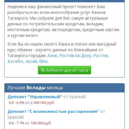
Надеемся наш финансовый проект поможет Вам
разобраться во всем многообразии услуг банков
Таганрога. Мы собрали для Вас самую актуальные
данные по потребительским кредитам, вкладам,
ипотечным кредитам, автокредитам, кредитным картам
и курсам валют.
Если Вы не нашли своего банка в списке или выгодный
курс обмена - изучите данные по ближайшим от
Таганрога городам:
Азов
,
Ростов-на-Дону
,
Ростов
,
Батайск
,
Аксай
,
Ейск
.
Выберите другой Город
Лучшие
Вклады
месяца
Депозит "Управляемый"
от
Уралсиб
6.8 ‑ 6.9% от 2 000 000 руб.
Депозит "С возможностью расторжения"
от
Уралсиб
6.8 ‑ 7.7% от 100 000 руб.