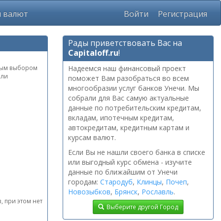
ы валют
Войти
Регистрация
Рады приветствовать Вас на
Capitaloff.ru
!
рным выбором
Надеемся наш финансовый проект
или
поможет Вам разобраться во всем
многообразии услуг банков Унечи. Мы
собрали для Вас самую актуальные
данные по потребительским кредитам,
вкладам, ипотечным кредитам,
автокредитам, кредитным картам и
курсам валют.
Если Вы не нашли своего банка в списке
или выгодный курс обмена - изучите
данные по ближайшим от Унечи
городам:
Стародуб
,
Клинцы
,
Почеп
,
Новозыбков
,
Брянск
,
Рославль
.
, при этом нет
Выберите другой Город