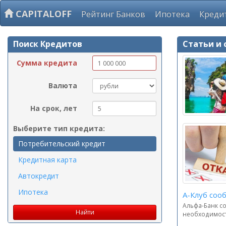
CAPITALOFF
Рейтинг Банков
Ипотека
Креди
Поиск Кредитов
Статьи и 
Сумма кредита
Валюта
На срок, лет
Выберите тип кредита:
Потребительский кредит
Кредитная карта
Автокредит
Ипотека
А-Клуб соо
Альфа-Банк со
необходимость