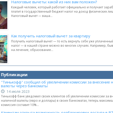
Налоговые вычеты: какой из них вам положен?
Каждый человек, который работает официально и получает зараб
платит в государственный бюджет налог на доход физических ли
Налоговый вычет — ваша...
Как получить налоговый вычет за квартиру
Получить налоговый вычет — то есть вернуть себе уже уплаченн
налог — в нашей стране можно во многих случаях. Например, бы
на лечение, образование...
и Публикации
"Тинькофф" сообщил об увеличении комиссии за внесение 
валюты через банкоматы
14 июля 2023
Тинькофф банк уведомил своих клиентов об увеличении комиссии за в
наличной валюты (евро и доллары) в своих банкоматах, теперь максим
комиссия составит 10%...
Клиентам открыта возможность разблокировки доступа в В