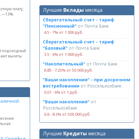
отную плату,
Лучшие
Вклады
месяца
ц —13%.
Сберегательный счет - тариф
"Пенсионный"
от
Почта Банк
4.5 ‑ 7% от 1 000 руб.
Сберегательный счет - тариф
"Базовый"
от
Почта Банк
ый подоходный
3.5 ‑ 6% от 1 000 руб.
вают вычеты
"Накопительный"
от
Почта Банк
6.85 ‑ 7.25% от 50 000 руб.
"Ваши накопления" - при досрочном
востребовании
от
Россельхозбанк
0.01 ‑ 6% от 1 руб.
наличной
"Ваши накопления"
от
Россельхозбанк
6.6 ‑ 8.3% от 500 000 руб.
несение
альная
Лучшие
Кредиты
месяца
ТБ Онлайн в