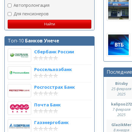
Автопролонгация
Для пенсионеров
Топ-10
Банков Унече
Сбербанк России
Россельхозбанк
Последние
Bitsby
Росгосстрах Банк
25 февраля
2025
kalipso272
Почта Банк
7 февраля
2025
Газэнергобанк
GlazikMer
8 января