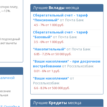
отную плату,
Лучшие
Вклады
месяца
ц —13%.
Сберегательный счет - тариф
"Пенсионный"
от
Почта Банк
4.5 ‑ 7% от 1 000 руб.
Сберегательный счет - тариф
"Базовый"
от
Почта Банк
ый подоходный
3.5 ‑ 6% от 1 000 руб.
вают вычеты
"Накопительный"
от
Почта Банк
6.85 ‑ 7.25% от 50 000 руб.
"Ваши накопления" - при досрочном
востребовании
от
Россельхозбанк
0.01 ‑ 6% от 1 руб.
наличной
"Ваши накопления"
от
Россельхозбанк
6.6 ‑ 8.3% от 500 000 руб.
несение
альная
Лучшие
Кредиты
месяца
ТБ Онлайн в