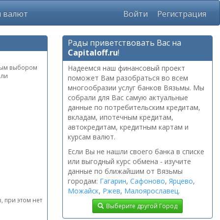
ы валют
Войти
Регистрация
Рады приветствовать Вас на
Capitaloff.ru
!
рным выбором
Надеемся наш финансовый проект
или
поможет Вам разобраться во всем
многообразии услуг банков Вязьмы. Мы
собрали для Вас самую актуальные
данные по потребительским кредитам,
вкладам, ипотечным кредитам,
автокредитам, кредитным картам и
курсам валют.
Если Вы не нашли своего банка в списке
или выгодный курс обмена - изучите
данные по ближайшим от Вязьмы
городам:
Гагарин
,
Сафоново
,
Ярцево
,
Можайск
,
Ржев
,
Малоярославец
.
, при этом нет
Выберите другой Город