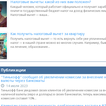
Налоговые вычеты: какой из них вам положен?
Каждый человек, который работает официально и получает зараб
платит в государственный бюджет налог на доход физических ли
Налоговый вычет — ваша...
Как получить налоговый вычет за квартиру
Получить налоговый вычет — то есть вернуть себе уже уплаченн
налог — в нашей стране можно во многих случаях. Например, бы
на лечение, образование...
и Публикации
"Тинькофф" сообщил об увеличении комиссии за внесение 
валюты через банкоматы
14 июля 2023
Тинькофф банк уведомил своих клиентов об увеличении комиссии за в
наличной валюты (евро и доллары) в своих банкоматах, теперь максим
комиссия составит 10%...
Клиентам открыта возможность разблокировки доступа в В