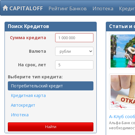
CAPITALOFF
Рейтинг Банков
Ипотека
Креди
Поиск Кредитов
Статьи и 
Сумма кредита
Валюта
На срок, лет
Выберите тип кредита:
Потребительский кредит
Кредитная карта
Автокредит
Ипотека
А-Клуб соо
Альфа-Банк со
необходимость