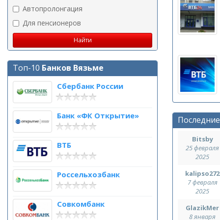
Автопролонгация
Для пенсионеров
Топ-10
Банков Вязьме
Сбербанк России
Банк «ФК Открытие»
Последние
Bitsby
ВТБ
25 февраля
2025
kalipso272
Россельхозбанк
7 февраля
2025
Совкомбанк
GlazikMer
8 января