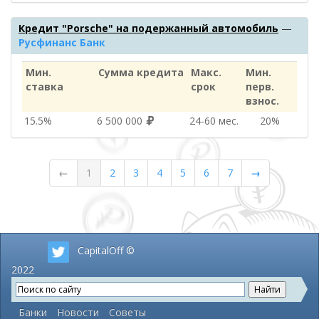
Кредит "Porsche" на подержанный автомобиль
—
Русфинанс Банк
Мин.
Сумма кредита
Макс.
Мин.
ставка
срок
перв.
взнос.
15.5%
6 500 000
24‑60 мес.
20%
←
1
2
3
4
5
6
7
→
CapitalOff ©
2022
Банки
Новости
Советы