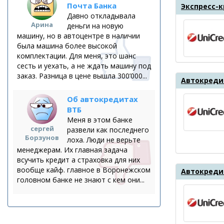
Почта Банка
Экспресс-
Давно откладывала
Арина
деньги на новую
машину, но в автоцентре в наличии
была машина более высокой
комплектации. Для меня, это шанс
сесть и уехать, а не ждать машину под
заказ. Разница в цене вышла 300’000...
Автокредит
Об автокредитах
ВТБ
Меня в этом банке
сергей
развели как последнего
Борзунов
лоха. Люди не верьте
менеджерам. Их главная задача
всучить кредит а страховка для них
вообще кайф. главное в Воронежском
Автокредит
головном банке не знают с кем они...