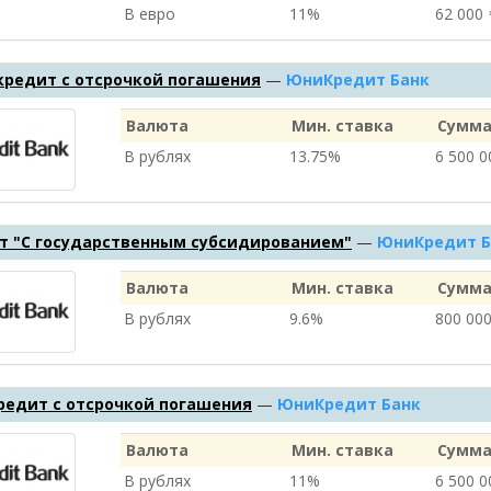
В евро
11%
62 000
кредит с отсрочкой погашения
—
ЮниКредит Банк
Валюта
Мин. ставка
Сумма
В рублях
13.75%
6 500 
т "С государственным субсидированием"
—
ЮниКредит Б
Валюта
Мин. ставка
Сумма
В рублях
9.6%
800 00
редит с отсрочкой погашения
—
ЮниКредит Банк
Валюта
Мин. ставка
Сумма
В рублях
11%
6 500 