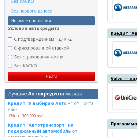
Без КАСКО
Без первого взноса
Не имеет значения
Условия автокредита
Кредит "А
C подтверждением НДФЛ-2
C фиксированной ставкой
Без страхования жизни
Без КАСКО
Volvo — п
Лучшие
Автокредиты
месяца
Кредит "Я выбираю Авто +"
от
Почта
Банк
13% от 300 000 руб.
Программа
Кредит "Автотранспорт" на
подержанный автомобиль
от