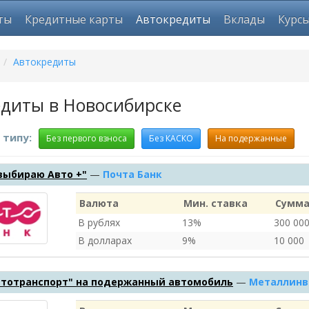
ты
Кредитные карты
Автокредиты
Вклады
Курс
/
Автокредиты
диты в Новосибирске
 типу:
Без первого взноса
Без КАСКО
На подержанные
выбираю Авто +"
—
Почта Банк
Валюта
Мин. ставка
Сумма
В рублях
13%
300 00
В долларах
9%
10 000
втотранспорт" на подержанный автомобиль
—
Металлинв