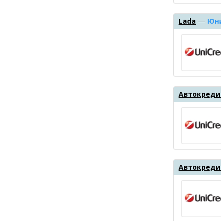
Lada
—
Юн
Автокредит
Автокреди