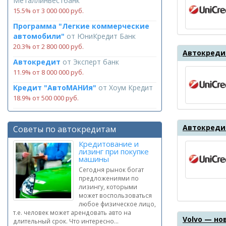
Металлинвестбанк
15.5% от 3 000 000 руб.
Программа "Легкие коммерческие
автомобили"
от
ЮниКредит Банк
20.3% от 2 800 000 руб.
Автокредит
Автокредит
от
Эксперт банк
11.9% от 8 000 000 руб.
Кредит "АвтоМАНИя"
от
Хоум Кредит
18.9% от 500 000 руб.
Автокреди
Советы по автокредитам
Кредитование и
лизинг при покупке
машины
Сегодня рынок богат
предложениями по
лизингу, которыми
может воспользоваться
любое физическое лицо,
т.е. человек может арендовать авто на
Volvo — н
длительный срок. Что интересно...