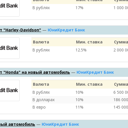
В рублях
17%
1 000 
 "Harley-Davidson"
—
ЮниКредит Банк
Валюта
Мин. ставка
Сумма
В рублях
12.5%
2 000 
т "Honda" на новый автомобиль
—
ЮниКредит Банк
Валюта
Мин. ставка
Сумма
В рублях
10%
6 500 
В долларах
10%
186 00
В евро
11%
145 00
овый автомобиль
—
ЮниКредит Банк