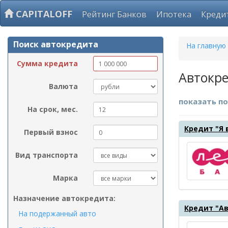
CAPITALOFF
Рейтинг Банков
Ипотека
Креди
Поиск автокредита
На главную
Сумма кредита
Автокре
Валюта
показать по
На срок, мес.
Кредит "Я 
Первый взнос
Вид транспорта
Марка
Назначение автокредита:
Кредит "А
На подержанный авто