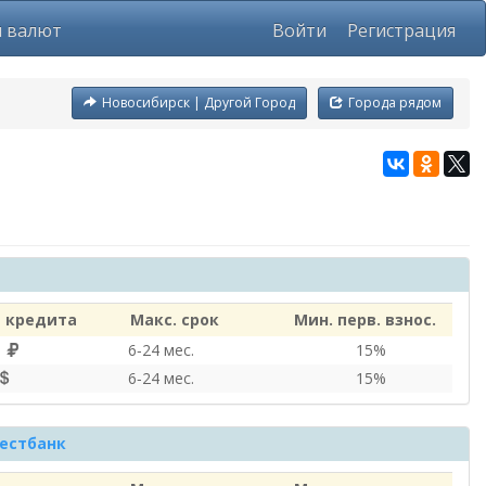
ы валют
Войти
Регистрация
Новосибирск | Другой Город
Города рядом
 кредита
Макс. срок
Мин. перв. взнос.
0
6‑24 мес.
15%
6‑24 мес.
15%
естбанк