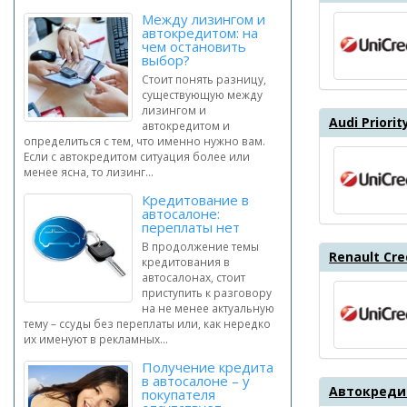
Между лизингом и
автокредитом: на
чем остановить
выбор?
Стоит понять разницу,
существующую между
лизингом и
Audi Prior
автокредитом и
определиться с тем, что именно нужно вам.
Если с автокредитом ситуация более или
менее ясна, то лизинг...
Кредитование в
автосалоне:
переплаты нет
В продолжение темы
Renault Cr
кредитования в
автосалонах, стоит
приступить к разговору
на не менее актуальную
тему – ссуды без переплаты или, как нередко
их именуют в рекламных...
Получение кредита
в автосалоне – у
Автокреди
покупателя