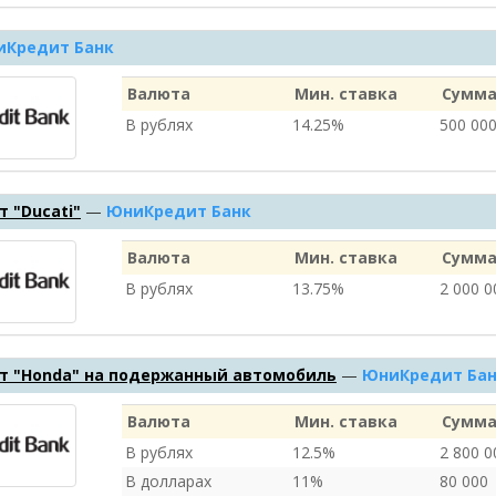
иКредит Банк
Валюта
Мин. ставка
Сумма
В рублях
14.25%
500 00
 "Ducati"
—
ЮниКредит Банк
Валюта
Мин. ставка
Сумма
В рублях
13.75%
2 000 
т "Honda" на подержанный автомобиль
—
ЮниКредит Ба
Валюта
Мин. ставка
Сумма
В рублях
12.5%
2 800 
В долларах
11%
80 000