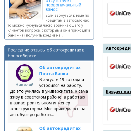
отсутствует
первоначальный
взнос
Если вернуться к теме по
кредитам в автосалонах,
то можно куснуться часто возникающего у
клиентов вопроса, с которыми они приходят в
банк – как получить кредит на...
Автокредит
Последние отзывы об автокредитах в
Новосибирске
Об автокредитах
Почта Банка
В августе 19-го года я
Николай
устроился на работу.
До это училась в университете. Я сама
Кредит на
живу в советском районе, а работаю
в авиастроительном инженер
-конструктором. Мне приходилось на
автобусе до работы...
Об автокредитах