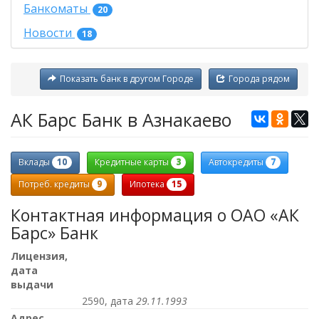
Банкоматы
20
Новости
18
Показать банк в другом Городе
Города рядом
АК Барс Банк в Азнакаево
10
3
7
Вклады
Кредитные карты
Автокредиты
9
15
Потреб. кредиты
Ипотека
Контактная информация о ОАО «АК
Барс» Банк
Лицензия,
дата
выдачи
2590, дата
29.11.1993
Адрес