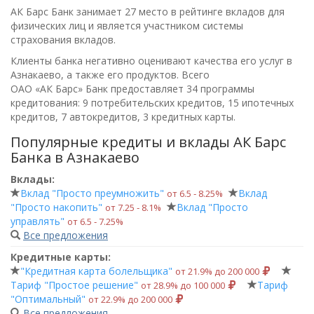
АК Барс Банк занимает 27 место в рейтинге вкладов для
физических лиц и является участником системы
страхования вкладов.
Клиенты банка негативно оценивают качества его услуг в
Азнакаево, а также его продуктов. Всего
ОАО «АК Барс» Банк
предоставляет 34 программы
кредитования: 9 потребительских кредитов, 15 ипотечных
кредитов, 7 автокредитов, 3 кредитных карты.
Популярные кредиты и вклады АК Барс
Банка в Азнакаево
Вклады:
Вклад "Просто преумножить"
Вклад
от 6.5 ‑ 8.25%
"Просто накопить"
Вклад "Просто
от 7.25 ‑ 8.1%
управлять"
от 6.5 ‑ 7.25%
Все предложения
Кредитные карты:
"Кредитная карта болельщика"
от 21.9% до 200 000
Тариф "Простое решение"
Тариф
от 28.9% до 100 000
"Оптимальный"
от 22.9% до 200 000
Все предложения