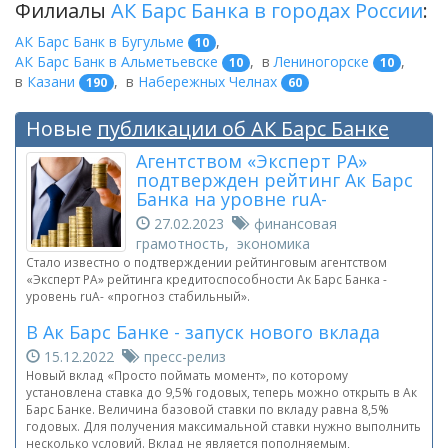
Филиалы
АК Барс Банка в городах России
:
АК Барс Банк в Бугульме
,
10
АК Барс Банк в Альметьевске
,
в
Лениногорске
,
10
10
в
Казани
,
в
Набережных Челнах
190
60
Новые
публикации об АК Барс Банке
Агентством «Эксперт РА»
подтвержден рейтинг Ак Барс
Банка на уровне ruА-
27.02.2023
финансовая
грамотность, экономика
Стало известно о подтверждении рейтинговым агентством
«Эксперт РА» рейтинга кредитоспособности Ак Барс Банка -
уровень ruА- «прогноз стабильный».
В Ак Барс Банке - запуск нового вклада
15.12.2022
пресс-релиз
Новый вклад «Просто поймать момент», по которому
установлена ставка до 9,5% годовых, теперь можно открыть в Ак
Барс Банке. Величина базовой ставки по вкладу равна 8,5%
годовых. Для получения максимальной ставки нужно выполнить
несколько условий. Вклад не является пополняемым,