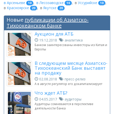
в Арсеньеве
,
в Лесозаводске
,
в
Уссурийске
,
10
10
10
в
Красноярске
,
в
Якутске
20
20
Новые
публикации об Азиатско-
Тихоокеанском банке
Аукцион для АТБ
19.12.2018
аналитика
Банком заинтересованы инвесторы из Китая и
Европы
В следующем месяце Азиатско-
Тихоокеанский Банк выставят
на продажу
02.08.2018
пресс-релиз
А в августе регулятор его докапитализирует
Что ждет АТБ?
04.05.2017
аудиторы
Аудиторы сомневаются в перспективе
деятельности банка