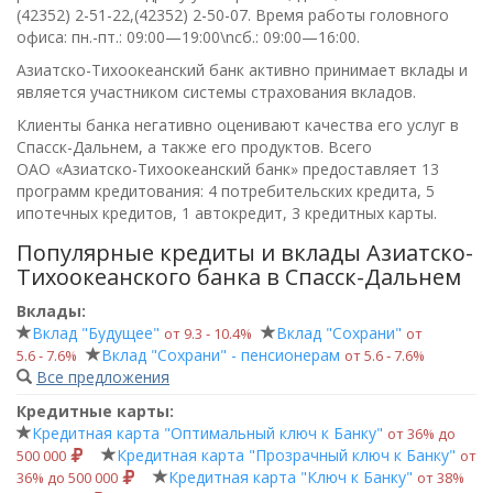
(42352) 2-51-22,(42352) 2-50-07
. Время работы головного
офиса:
пн.-пт.: 09:00—19:00\nсб.: 09:00—16:00
.
Азиатско-Тихоокеанский банк активно принимает вклады и
является участником системы страхования вкладов.
Клиенты банка негативно оценивают качества его услуг в
Спасск-Дальнем, а также его продуктов. Всего
ОАО «Азиатско-Тихоокеанский банк»
предоставляет 13
программ кредитования: 4 потребительских кредита, 5
ипотечных кредитов, 1 автокредит, 3 кредитных карты.
Популярные кредиты и вклады Азиатско-
Тихоокеанского банка в Спасск-Дальнем
Вклады:
Вклад "Будущее"
Вклад "Сохрани"
от 9.3 ‑ 10.4%
от
Вклад "Сохрани" - пенсионерам
5.6 ‑ 7.6%
от 5.6 ‑ 7.6%
Все предложения
Кредитные карты:
Кредитная карта "Оптимальный ключ к Банку"
от 36% до
Кредитная карта "Прозрачный ключ к Банку"
500 000
от
Кредитная карта "Ключ к Банку"
36% до 500 000
от 38%