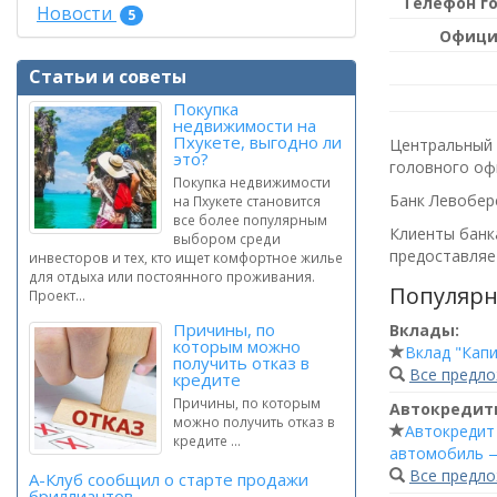
Телефон г
Новости
5
Офици
Статьи и советы
Покупка
недвижимости на
Пхукете, выгодно ли
Центральный 
это?
головного оф
Покупка недвижимости
Банк Левобер
на Пхукете становится
все более популярным
Клиенты банка
выбором среди
предоставляет
инвесторов и тех, кто ищет комфортное жилье
для отдыха или постоянного проживания.
Популярн
Проект...
Причины, по
Вклады:
которым можно
Вклад "Капи
получить отказ в
Все предл
кредите
Причины, по которым
Автокредит
можно получить отказ в
Автокредит
кредите ...
автомобиль 
Все предл
А-Клуб сообщил о старте продажи
бриллиантов