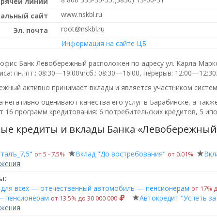
орячей линии
www.nskbl.ru
альный сайт
root@nskbl.ru
Эл. почта
Информация на сайте ЦБ
офис Банк Левобережный расположен по адресу ул. Карла Маркса
иса:
пн.-пт.: 08:30—19:00\nсб.: 08:30—16:00, перерыв: 12:00—12:30
ежный активно принимает вклады и является участником систем
 негативно оценивают качества его услуг в Барабинске, а такж
 16 программ кредитования: 6 потребительских кредитов, 5 ипо
ые кредиты и вклады Банка «Левобережный»
талъ_7,5"
Вклад "До востребования"
Вкл
от 5 ‑ 7.5%
от 0.01%
ожения
ы:
 для всех — отечественный автомобиль — пенсионерам
от 17% д
— пенсионерам
Автокредит "Успеть за
от 13.5% до 30 000 000
ожения