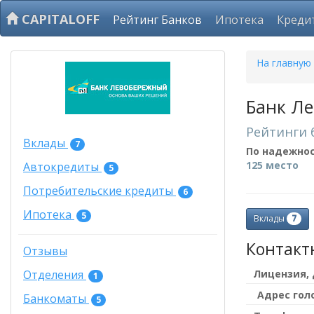
CAPITALOFF
Рейтинг Банков
Ипотека
Креди
На главную
Банк Л
Рейтинги 
Вклады
7
По надежно
125 место
Автокредиты
5
Потребительские кредиты
6
Ипотека
5
7
Вклады
Контакт
Отзывы
Лицензия,
Отделения
1
Адрес гол
Банкоматы
5