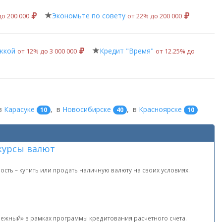
Экономьте по совету
до 200 000
от 22% до 200 000
жкой
Кредит "Время"
от 12% до 3 000 000
от 12.25% до
в
Карасуке
,
в
Новосибирске
,
в
Красноярске
10
40
10
курсы валют
ть – купить или продать наличную валюту на своих условиях.
режный» в рамках программы кредитования расчетного счета.