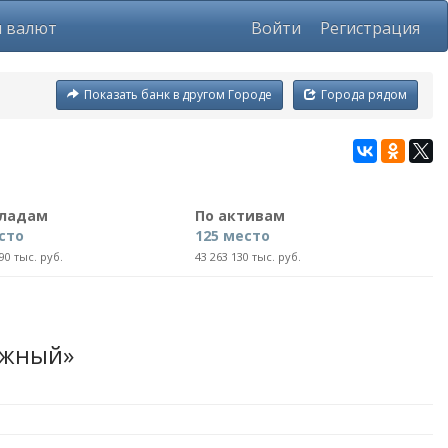
ы валют
Войти
Регистрация
Показать банк в другом Городе
Города рядом
кладам
По активам
сто
125 место
90 тыс. руб.
43 263 130 тыс. руб.
ежный»