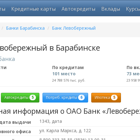
ты
Кредитные карты
Автокредиты
Вклады
Курс
/
Банки Барабинска
/
Банк Левобережный
евобережный в Барабинске
банка
сти
По кредитам
По в
101 место
73 ме
24 788 576 тыс. руб.
23 958 9
5
6
5
Автокредиты
Потреб. кредиты
Ипотека
ная информация о ОАО Банк «Левобер
1343, дата
 дата выдачи
ул. Карла Маркса, д. 122
овного офиса
8 800 333-35-55,(3836) 13-00-31