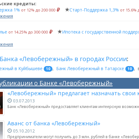
ьские кредиты:
ержка 1%
Старт-Поддержка 1,3%
от 12% до 200 000
от 15.6% 
ожения
лье
Ипотека с государственной поддер
от 14.25% до 300 000
ожения
Банка «Левобережный» в городах России
:
ежный в Куйбышеве
,
Банк Левобережный в Татарске
,
10
10
убликации о Банке «Левобережный»
«Левобережный» предлагает назначать свои 
03.07.2013
Банк «Левобережный» предоставляет клиентам интеерсную возможнос
Аванс от банка «Левобережный»
05.10.2012
Предприниматели могут получить до 3 млн. рублей в банке «Левобе