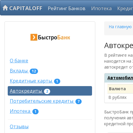
CAPITALOFF
Рейтинг Банков
Ипотека
Креди
На главную
Автокр
В рейтинге н
О банке
находится на
автокредит о
Вклады
12
Автомобил
Кредитные карты
1
Валюта
Автокредиты
2
В рублях
Потребительские кредиты
7
Ипотека
1
БыстроБанк пр
получения ав
кредитной пр
Отзывы