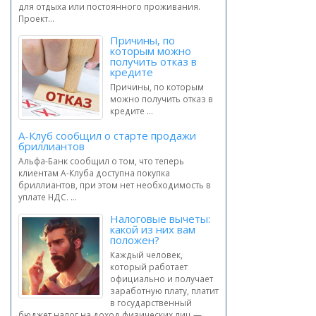
для отдыха или постоянного проживания.
Проект...
Причины, по
которым можно
получить отказ в
кредите
Причины, по которым
можно получить отказ в
кредите ...
А-Клуб сообщил о старте продажи
бриллиантов
Альфа-Банк сообщил о том, что теперь
клиентам А-Клуба доступна покупка
бриллиантов, при этом нет необходимость в
уплате НДС. ...
Налоговые вычеты:
какой из них вам
положен?
Каждый человек,
который работает
официально и получает
заработную плату, платит
в государственный
бюджет налог на доход физических лиц —