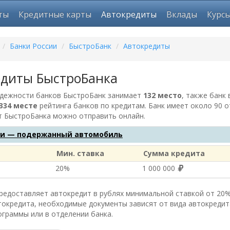
ты
Кредитные карты
Автокредиты
Вклады
Курс
/
Банки России
/
БыстроБанк
/
Автокредиты
едиты БыстроБанка
адежности банков БыстроБанк занимает
132 место
, также банк
334 месте
рейтинга банков по кредитам. Банк имеет около 90 о
т
БыстроБанка
можно отправить онлайн.
и — подержанный автомобиль
Мин. ставка
Сумма кредита
20%
1 000 000
едоставляет автокредит в рублях минимальной ставкой от 20% н
токредита, необходимые документы зависят от вида автокредит
ограммы или в отделении банка.