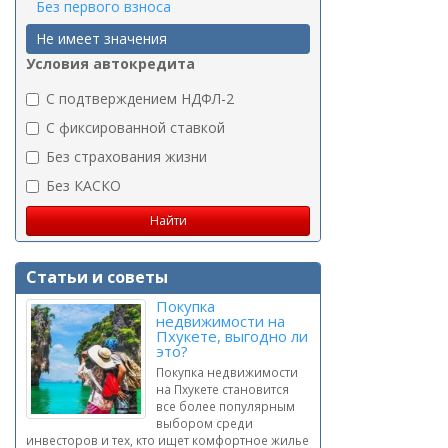
Без первого взноса
Не имеет значения
Условия автокредита
C подтверждением НДФЛ-2
C фиксированной ставкой
Без страхования жизни
Без КАСКО
Статьи и советы
Покупка
недвижимости на
Пхукете, выгодно ли
это?
Покупка недвижимости
на Пхукете становится
все более популярным
выбором среди
инвесторов и тех, кто ищет комфортное жилье