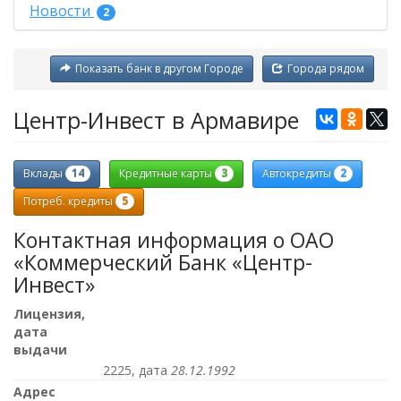
Новости
2
Показать банк в другом Городе
Города рядом
Центр-Инвест в Армавире
14
3
2
Вклады
Кредитные карты
Автокредиты
5
Потреб. кредиты
Контактная информация о ОАО
«Коммерческий Банк «Центр-
Инвест»
Лицензия,
дата
выдачи
2225, дата
28.12.1992
Адрес