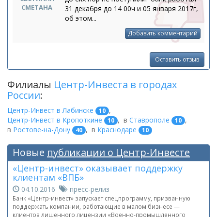
СМЕТАНА
31 декабря до 14 00ч и 05 января 2017г,
об этом...
Добавить комментарий
Оставить отзыв
Филиалы
Центр-Инвеста в городах
России
:
Центр-Инвест в Лабинске
,
10
Центр-Инвест в Кропоткине
,
в
Ставрополе
,
10
10
в
Ростове-на-Дону
,
в
Краснодаре
40
10
Новые
публикации о Центр-Инвесте
«Центр-инвест» оказывает поддержку
клиентам «ВПБ»
04.10.2016
пресс-релиз
Банк «Центр-инвест» запускает спецпрограмму, призванную
поддержать компании, работающие в малом бизнесе —
клиентов лишенного лицензии «Военно-промышленного