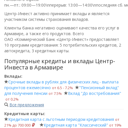
пн.—пт.: 09:00—19:00\nперерыв: 13:00—14:00\nпоследняя сб. м
Центр-Инвест активно принимает вклады и является
участником системы страхования вкладов.
Клиенты банка негативно оценивают качества его услуг в
Армавире, а также его продуктов. Всего
ОАО «Коммерческий Банк «Центр-Инвест»
предоставляет
10 программ кредитования: 5 потребительских кредитов, 2
автокредита, 3 кредитных карты.
Популярные кредиты и вклады Центр-
Инвеста в Армавире
Вклады:
Срочные вклады в рублях для физических лиц - выплата
процентов ежемесячно
"Пенсионный вклад"
от 6.5 ‑ 7.2%
для получения пенсии
Вклад "До востребования"
от 7.5%
от 0.2%
Все предложения
Кредитные карты:
Кредитная карта с льготным периодом кредитования
от
Кредитная карта "Классический"
21% до 700 000
от 19%