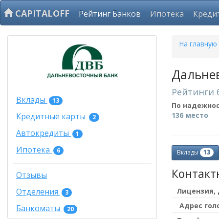
CAPITALOFF
Рейтинг Банков
Ипотека
Креди
На главную
Дальне
Рейтинги 
Вклады
13
По надежно
136 место
Кредитные карты
2
Автокредиты
1
Ипотека
6
13
Вклады
Контакт
Отзывы
Лицензия,
Отделения
3
Адрес гол
Банкоматы
20