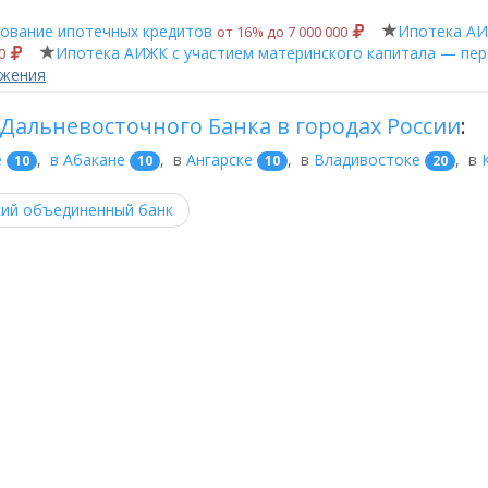
ование ипотечных кредитов
Ипотека АИ
от 16% до 7 000 000
Ипотека АИЖК с участием материнского капитала — пе
00
ожения
Дальневосточного Банка в городах России
:
е
,
в Абакане
,
в
Ангарске
,
в
Владивостоке
,
в
10
10
10
20
кий объединенный банк