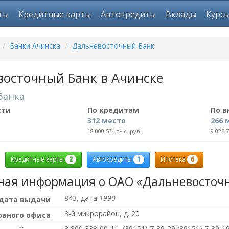
ты
Кредитные карты
Автокредиты
Вклады
Курс
/
Банки Ачинска
/
Дальневосточный Банк
восточный Банк в Ачинске
банка
сти
По кредитам
По 
312 место
266 
18 000 534 тыс. руб.
9 026 
2
1
6
Кредитные карты
Автокредиты
Ипотека
ная информация о ОАО «Дальневосточ
843, дата
1990
 дата выдачи
3-й микрорайон, д. 20
овного офиса
8 800 333-00-11, (39151) 7-89-29,(39151) 7-89-1