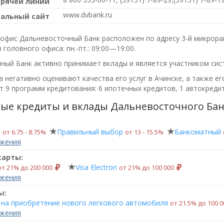
орячей линии
www.dvbank.ru
альный сайт
офис Дальневосточный Банк расположен по адресу 3-й микрорайо
 головного офиса:
пн.-пт.: 09:00—19:00
.
ный Банк активно принимает вклады и является участником сис
 негативно оценивают качества его услуг в Ачинске, а также ег
 9 программ кредитования: 6 ипотечных кредитов, 1 автокредит
ые кредиты и вклады Дальневосточного Бан
й
Правильный выбор
Банкоматный
от 6.75 ‑ 8.75%
от 13 ‑ 15.5%
ожения
карты:
Visa Electron
от 21% до 200 000
от 21% до 100 000
ожения
ы:
 на приобретение нового легкового автомобиля
от 21.5% до 100 
ожения