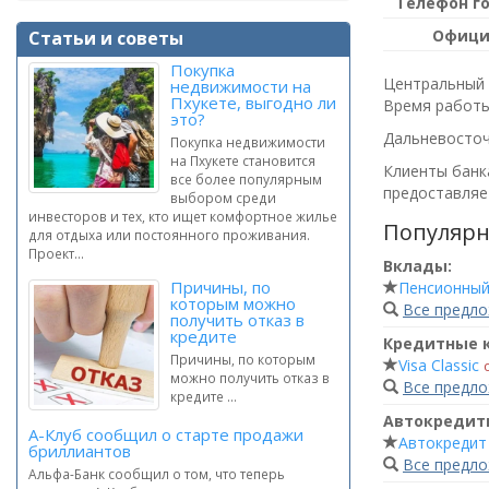
Телефон г
Офици
Статьи и советы
Покупка
Центральный 
недвижимости на
Пхукете, выгодно ли
Время работы
это?
Дальневосточ
Покупка недвижимости
на Пхукете становится
Клиенты банка
все более популярным
предоставляет
выбором среди
инвесторов и тех, кто ищет комфортное жилье
Популярн
для отдыха или постоянного проживания.
Проект...
Вклады:
Причины, по
Пенсионны
которым можно
Все предл
получить отказ в
кредите
Кредитные 
Причины, по которым
Visa Classic
можно получить отказ в
Все предл
кредите ...
Автокредит
А-Клуб сообщил о старте продажи
Автокредит
бриллиантов
Все предл
Альфа-Банк сообщил о том, что теперь