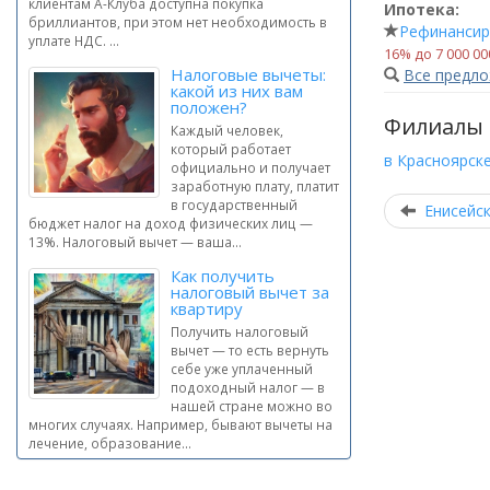
клиентам А-Клуба доступна покупка
Ипотека:
бриллиантов, при этом нет необходимость в
Рефинансир
уплате НДС. ...
16% до 7 000 0
Налоговые вычеты:
Все предл
какой из них вам
положен?
Филиалы
Каждый человек,
который работает
в Красноярск
официально и получает
заработную плату, платит
в государственный
Енисейс
бюджет налог на доход физических лиц —
13%. Налоговый вычет — ваша...
Как получить
налоговый вычет за
квартиру
Получить налоговый
вычет — то есть вернуть
себе уже уплаченный
подоходный налог — в
нашей стране можно во
многих случаях. Например, бывают вычеты на
лечение, образование...