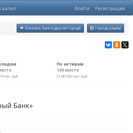
ы валют
Войти
Регистрация
Показать банк в другом Городе
Города рядом
вкладам
По активам
место
136 место
714 тыс. руб.
31 691 823 тыс. руб.
ный Банк»
9