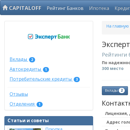
CAPITALOFF
Рейтинг Банков
Ипотека
Креди
На главную
Эксперт
Рейтинги 
Вклады
2
По надежно
300 место
Автокредиты
1
Потребительские кредиты
3
2
Вклады
Отзывы
Контакт
Отделения
1
Лицензия,
Статьи и советы
Адрес гол
Покупка