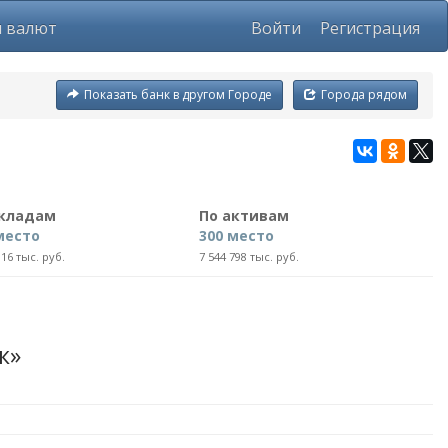
ы валют
Войти
Регистрация
Показать банк в другом Городе
Города рядом
вкладам
По активам
место
300 место
916 тыс. руб.
7 544 798 тыс. руб.
к»