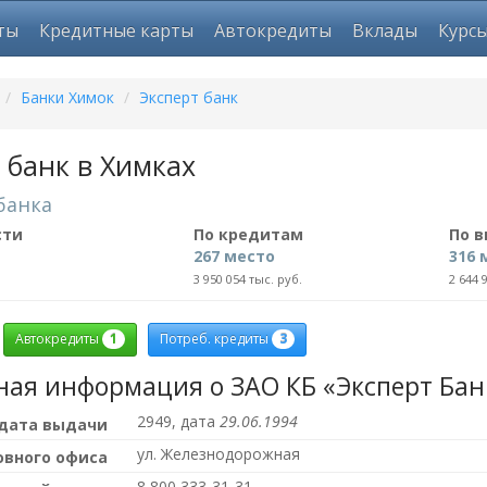
ты
Кредитные карты
Автокредиты
Вклады
Курс
/
Банки Химок
/
Эксперт банк
 банк в Химках
банка
сти
По кредитам
По 
267 место
316 
3 950 054 тыс. руб.
2 644 
1
3
Автокредиты
Потреб. кредиты
ная информация о ЗАО КБ «Эксперт Бан
2949, дата
29.06.1994
 дата выдачи
ул. Железнодорожная
овного офиса
8 800 333-31-31