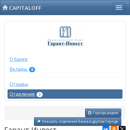
CAPITALOFF
О банке
Вклады
9
Отзывы
Отделения
2
Города рядом
Показать отделения банка в другом Городе
Гарант-Инвест