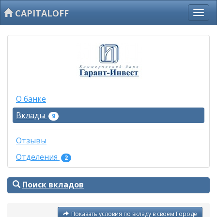
CAPITALOFF
О банке
Вклады
9
Отзывы
Отделения
2
Поиск вкладов
Показать условия по вкладу в своем Городе