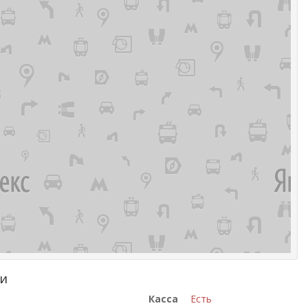
ги
Касса
Есть