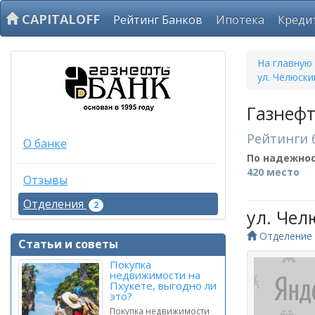
CAPITALOFF
Рейтинг Банков
Ипотека
Креди
На главную
ул. Челюски
Газнеф
Рейтинги 
О банке
По надежно
420 место
Отзывы
Отделения
2
ул. Чел
Отделение 
Статьи и советы
Покупка
недвижимости на
Пхукете, выгодно ли
это?
Покупка недвижимости