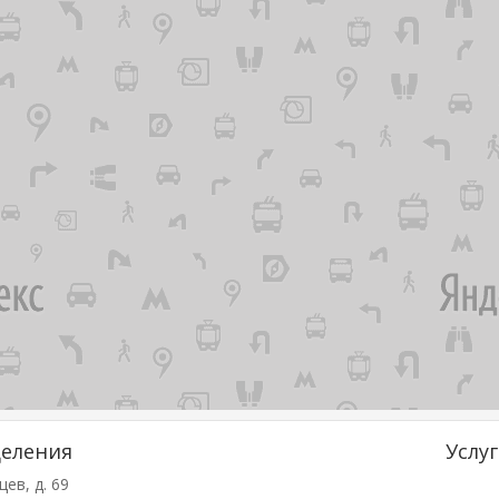
деления
Услу
цев, д. 69