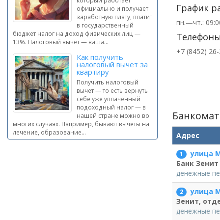
который работает
График р
официально и получает
заработную плату, платит
пн.—чт.: 09:
в государственный
бюджет налог на доход физических лиц —
Телефон
13%. Налоговый вычет — ваша...
+7 (8452) 26
Как получить
налоговый вычет за
квартиру
Получить налоговый
вычет — то есть вернуть
себе уже уплаченный
подоходный налог — в
Банкомат
нашей стране можно во
многих случаях. Например, бывают вычеты на
лечение, образование...
Адрес
улица М
1
Банк Зенит
денежные пе
улица М
2
Зенит, отд
денежные пе