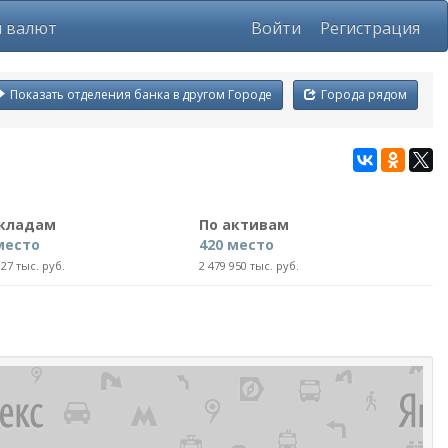
ы валют
Войти
Регистрация
Показать отделения банка в другом Городе
Города рядом
вкладам
По активам
место
420 место
327 тыс. руб.
2 479 950 тыс. руб.