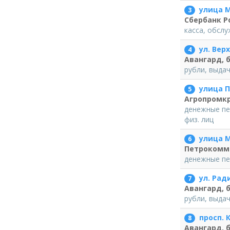
улица М
3
Сбербанк Р
касса, обслу
ул. Вер
4
Авангард, 
рубли, выда
улица П
5
Агропромк
денежные пе
физ. лиц
улица М
6
Петрокомме
денежные пе
ул. Рад
7
Авангард, 
рубли, выда
просп. К
8
Авангард, 