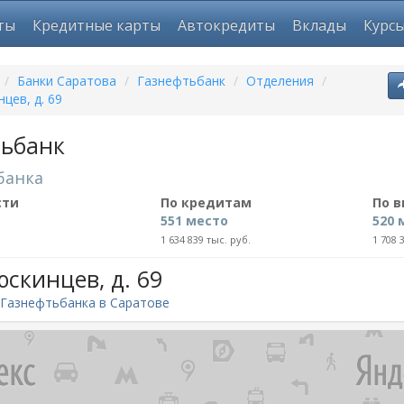
ты
Кредитные карты
Автокредиты
Вклады
Курс
/
Банки Саратова
/
Газнефтьбанк
/
Отделения
/
нцев, д. 69
тьбанк
банка
сти
По кредитам
По 
551 место
520 
1 634 839 тыс. руб.
1 708 
юскинцев, д. 69
Газнефтьбанка в Саратове