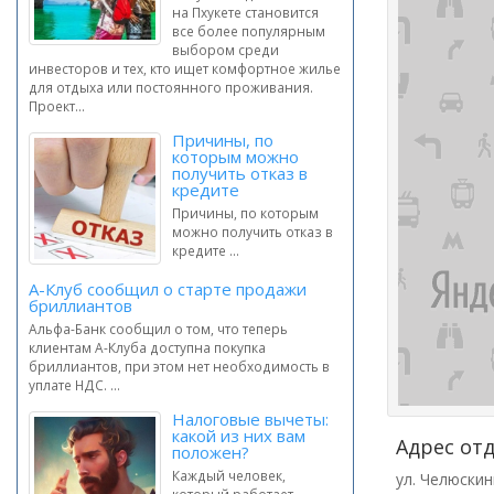
на Пхукете становится
все более популярным
выбором среди
инвесторов и тех, кто ищет комфортное жилье
для отдыха или постоянного проживания.
Проект...
Причины, по
которым можно
получить отказ в
кредите
Причины, по которым
можно получить отказ в
кредите ...
А-Клуб сообщил о старте продажи
бриллиантов
Альфа-Банк сообщил о том, что теперь
клиентам А-Клуба доступна покупка
бриллиантов, при этом нет необходимость в
уплате НДС. ...
Налоговые вычеты:
какой из них вам
Адрес от
положен?
Каждый человек,
ул. Челюскин