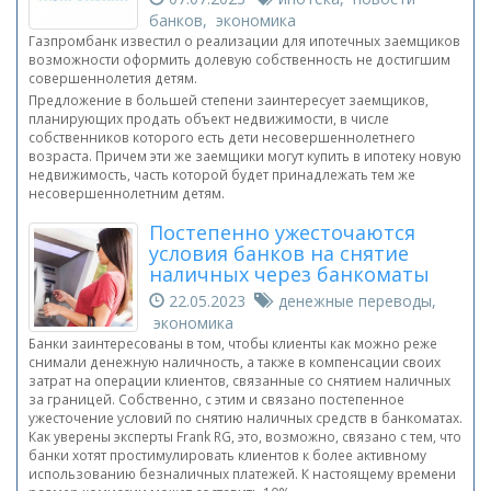
банков, экономика
Газпромбанк известил о реализации для ипотечных заемщиков
возможности оформить долевую собственность не достигшим
совершеннолетия детям.
Предложение в большей степени заинтересует заемщиков,
планирующих продать объект недвижимости, в числе
собственников которого есть дети несовершеннолетнего
возраста. Причем эти же заемщики могут купить в ипотеку новую
недвижимость, часть которой будет принадлежать тем же
несовершеннолетним детям.
Постепенно ужесточаются
условия банков на снятие
наличных через банкоматы
22.05.2023
денежные переводы,
экономика
Банки заинтересованы в том, чтобы клиенты как можно реже
снимали денежную наличность, а также в компенсации своих
затрат на операции клиентов, связанные со снятием наличных
за границей. Собственно, с этим и связано постепенное
ужесточение условий по снятию наличных средств в банкоматах.
Как уверены эксперты Frank RG, это, возможно, связано с тем, что
банки хотят простимулировать клиентов к более активному
использованию безналичных платежей. К настоящему времени