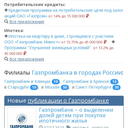
Потребительские кредиты:
Кредитная программа на потребительские цели под залог
акций ОАО «Газпром»
от 14% до 15 000 000
Все предложения
Ипотека:
Ипотека на квартиру в доме, строящемся с участием
ООО «Газпромбанк Инвест»
от 15.75% до 45 000 000
Программа "Улучшение жилищных условий"
от 13.2% до
45 000 000
Все предложения
Филиалы
Газпромбанка в городах России
:
Газпромбанк в Клинцах
,
Газпромбанк в Брянске
,
10
10
в
Стародубе
,
в
Москве
,
в
Санкт-Петербурге
10
50
30
Новые
публикации о Газпромбанке
Газпромбанк – о выделении
долей детям при покупке
ипотечного жилья
07.07.2023
ипотека, новости