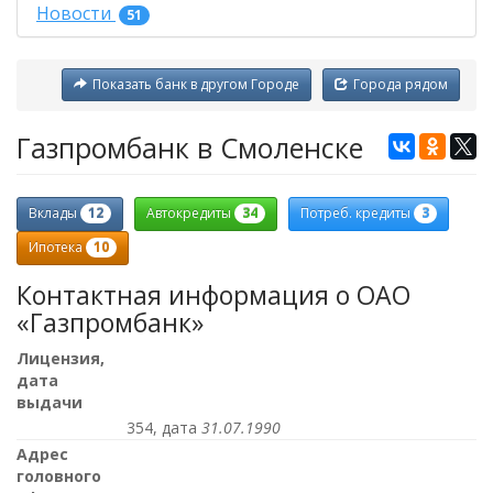
Новости
51
Показать банк в другом Городе
Города рядом
Газпромбанк в Смоленске
12
34
3
Вклады
Автокредиты
Потреб. кредиты
10
Ипотека
Контактная информация о ОАО
«Газпромбанк»
Лицензия,
дата
выдачи
354, дата
31.07.1990
Адрес
головного