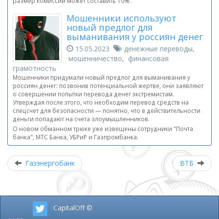
размер комиссии может составить 10%.
Мошенники используют
новый предлог для
выманивания у россиян денег
15.05.2023
денежные переводы,
мошенничество, финансовая
грамотность
Мошенники придумали новый предлог для выманивания у
россиян денег: позвонив потенциальной жертве, они заявляют
о совершении попытки перевода денег экстремистам.
Утверждая после этого, что необходим перевод средств на
спецсчет для безопасности — понятно, что в действительности
деньги попадают на счета злоумышленников.
О новом обманном трюке уже извещены сотрудники "Почта
банка", МТС Банка, УБРиР и Газпромбанка.
Газэнергобанк
ВТБ
CapitalOff ©