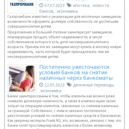
07.07.2023
ипотека, новости
банков, экономика
Газпромбанк известил о реализации для ипотечных заемщиков
возможности оформить долевую собственность не достигшим
совершеннолетия детям.
Предложение в большей степени заинтересует заемщиков,
планирующих продать объект недвижимости, в числе
собственников которого есть дети несовершеннолетнего
возраста. Причем эти же заемщики могут купить в ипотеку новую
недвижимость, часть которой будет принадлежать тем же
несовершеннолетним детям.
Постепенно ужесточаются
условия банков на снятие
наличных через банкоматы
22.05.2023
денежные переводы,
экономика
Банки заинтересованы в том, чтобы клиенты как можно реже
снимали денежную наличность, а также в компенсации своих
затрат на операции клиентов, связанные со снятием наличных
за границей. Собственно, с этим и связано постепенное
ужесточение условий по снятию наличных средств в банкоматах.
Как уверены эксперты Frank RG, это, возможно, связано с тем, что
банки хотят простимулировать клиентов к более активному