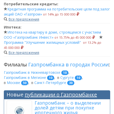
Потребительские кредиты:
Кредитная программа на потребительские цели под залог
акций ОАО «Газпром»
от 14% до 15 000 000
Все предложения
Ипотека:
Ипотека на квартиру в доме, строящемся с участием
ООО «Газпромбанк Инвест»
от 15.75% до 45 000 000
Программа "Улучшение жилищных условий"
от 13.2% до
45 000 000
Все предложения
Филиалы
Газпромбанка в городах России
:
Газпромбанк в Нижневартовске
,
10
Газпромбанк в Мегионе
,
в
Сургуте
,
10
10
в
Москве
,
в
Санкт-Петербурге
50
30
Новые
публикации о Газпромбанке
Газпромбанк – о выделении
долей детям при покупке
ипотечного жилья