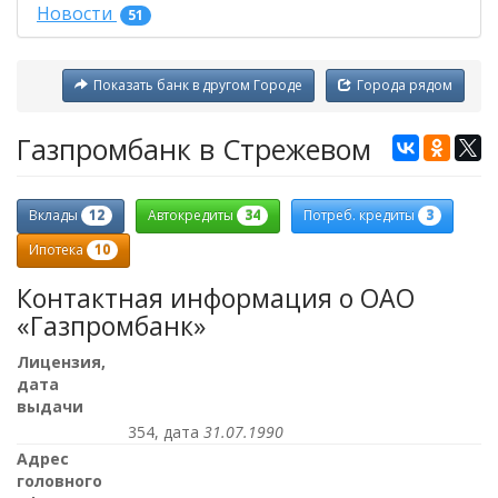
Новости
51
Показать банк в другом Городе
Города рядом
Газпромбанк в Стрежевом
12
34
3
Вклады
Автокредиты
Потреб. кредиты
10
Ипотека
Контактная информация о ОАО
«Газпромбанк»
Лицензия,
дата
выдачи
354, дата
31.07.1990
Адрес
головного