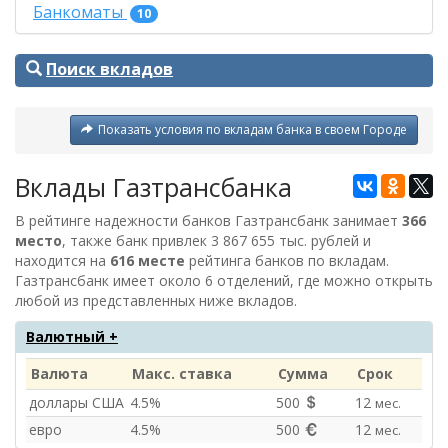
Банкоматы
10
Поиск вкладов
Показать условия по вкладам банка в своем Городе
Вклады Газтрансбанка
В рейтинге надежности банков Газтрансбанк занимает
366
место
, также банк привлек 3 867 655 тыс. рублей и
находится на
616 месте
рейтинга банков по вкладам.
Газтрансбанк имеет около 6 отделений, где можно открыть
любой из представленных ниже вкладов.
Валютный +
Валюта
Макс. ставка
Сумма
Срок
доллары США
4.5%
500
12
мес.
евро
4.5%
500
12
мес.