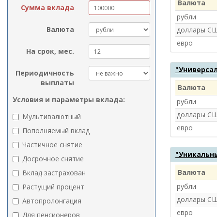
Валюта
Сумма вклада
рубли
Валюта
доллары С
евро
На срок, мес.
"Универса
Периодичность
выплаты
Валюта
Условия и параметры вклада:
рубли
доллары С
Мультивалютный
евро
Пополняемый вклад
Частичное снятие
"Уникальн
Досрочное снятие
Валюта
Вклад застрахован
рубли
Растущий процент
доллары С
Автопролонгация
евро
Для пенсионеров