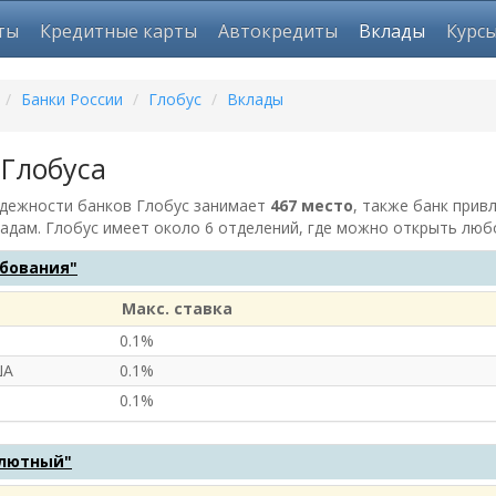
ты
Кредитные карты
Автокредиты
Вклады
Курс
/
Банки России
/
Глобус
/
Вклады
Глобуса
адежности банков Глобус занимает
467 место
, также банк прив
ладам. Глобус имеет около 6 отделений, где можно открыть люб
ебования"
Макс. ставка
0.1%
ША
0.1%
0.1%
лютный"