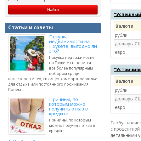
"Успешный
Валюта
Статьи и советы
рубли
Покупка
недвижимости на
доллары С
Пхукете, выгодно ли
это?
евро
Покупка недвижимости
на Пхукете становится
все более популярным
"Устойчив
выбором среди
инвесторов и тех, кто ищет комфортное жилье
Валюта
для отдыха или постоянного проживания.
Проект...
рубли
доллары С
Причины, по
которым можно
евро
получить отказ в
кредите
Причины, по которым
Глобус являет
можно получить отказ в
с процентной 
кредите ...
детальными у