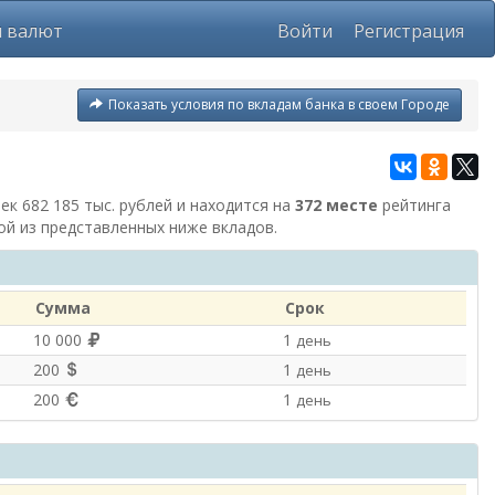
ы валют
Войти
Регистрация
Показать условия по вкладам банка в своем Городе
лек 682 185 тыс. рублей и находится на
372 месте
рейтинга
ой из представленных ниже вкладов.
Сумма
Срок
10 000
1
день
200
1
день
200
1
день