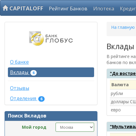
CAPITALOFF
Рейтинг Банков
Ипотека
Креди
На главную
Вклады 
В рейтинге н
О банке
банков по вк
Вклады
6
"До востр
Валюта
Отзывы
рубли
Отделения
6
доллары С
евро
Поиск Вкладов
"Мультива
Мой город