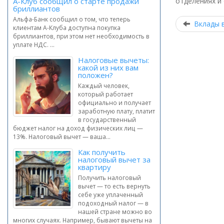
А-Клуб сообщил о старте продажи
отделениях и 
бриллиантов
Альфа-Банк сообщил о том, что теперь
Вклады 
клиентам А-Клуба доступна покупка
бриллиантов, при этом нет необходимость в
уплате НДС. ...
Налоговые вычеты:
какой из них вам
положен?
Каждый человек,
который работает
официально и получает
заработную плату, платит
в государственный
бюджет налог на доход физических лиц —
13%. Налоговый вычет — ваша...
Как получить
налоговый вычет за
квартиру
Получить налоговый
вычет — то есть вернуть
себе уже уплаченный
подоходный налог — в
нашей стране можно во
многих случаях. Например, бывают вычеты на