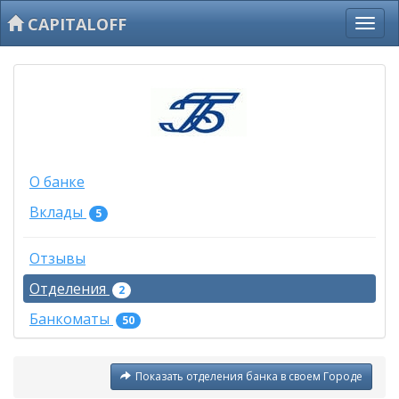
CAPITALOFF
О банке
Вклады
5
Отзывы
Отделения
2
Банкоматы
50
Показать отделения банка в своем Городе