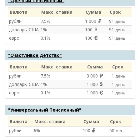
"Срочный Пенсионный"
Валюта
Макс. ставка
Сумма
Срок
рубли
7.5%
1 000
91
день
доллары США
1%
100
91
день
евро
0.1%
100
91
день
"Счастливое детство"
Валюта
Макс. ставка
Сумма
Срок
рубли
7.5%
3 000
1
день
доллары США
1%
1 000
1
день
евро
0.1%
1 000
1
день
"Универсальный Пенсионный"
Валюта
Макс. ставка
Сумма
Срок
рубли
6%
100
60
мес.