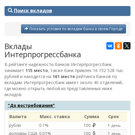
Поиск вкладов
Показать условия по вкладам банка в своем Городе
Вклады
Интерпрогрессбанка
В рейтинге надежности банков Интерпрогрессбанк
занимает
115 место
, также банк привлек 16 732 528 тыс.
рублей и находится на
161 месте
рейтинга банков по
вкладам. Интерпрогрессбанк имеет около 40 отделений,
где можно открыть любой из представленных ниже
вкладов.
"До востребования"
Валюта
Макс. ставка
Сумма
Срок
рубли
0.1%
100
1
день
доллары США
0.01%
100
1
день