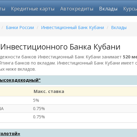
ты
Кредитные карты
Автокредиты
Вклады
Курс
/
Банки России
/
Инвестиционный Банк Кубани
/
Вклады
 Инвестиционного Банка Кубани
адежности банков Инвестиционный Банк Кубани занимает
520 м
йтинга банков по вкладам. Инвестиционный Банк Кубани имеет 
ых ниже вкладов.
Высокодоходный"
Макс. ставка
5%
ША
0.75%
0.75%
Золотой»