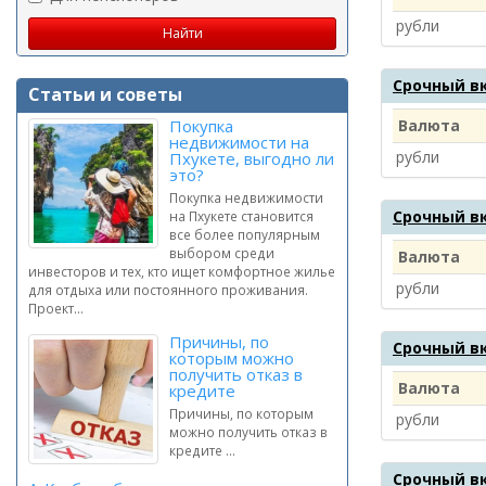
рубли
Срочный в
Статьи и советы
Покупка
Валюта
недвижимости на
рубли
Пхукете, выгодно ли
это?
Покупка недвижимости
Срочный в
на Пхукете становится
все более популярным
выбором среди
Валюта
инвесторов и тех, кто ищет комфортное жилье
рубли
для отдыха или постоянного проживания.
Проект...
Причины, по
Срочный в
которым можно
получить отказ в
Валюта
кредите
Причины, по которым
рубли
можно получить отказ в
кредите ...
Срочный в