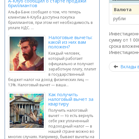
А-Клуб сообщил о старте продажи
бриллиантов
Валюта
Альфа-Банк сообщил о том, что теперь
клиентам А-Клуба доступна покупка
рубли
бриллиантов, при этом нет необходимость в
уплате НДС. ...
Инвестиционн
Налоговые вычеты:
сумму от 1 00
какой из них вам
срока вложен
положен?
Инвестиционн
Каждый человек,
который работает
официально и получает
Вклады 
заработную плату, платит
в государственный
бюджет налог на доход физических лиц —
13%. Налоговый вычет — ваша...
Как получить
налоговый вычет за
квартиру
Получить налоговый
вычет — то есть вернуть
себе уже уплаченный
подоходный налог — в
нашей стране можно во
многих случаях. Например, бывают вычеты на