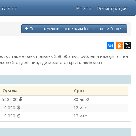
ы валют
Войти
Регистрация
Показать условия по вкладам банка в своем Городе
есто
, также банк привлек 358 505 тыс. рублей и находится на
около 5 отделений, где можно открыть любой из
Сумма
Срок
500 000
30
дней
10 000
12
мес.
10 000
12
мес.