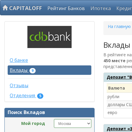
CAPITALOFF
Рейтинг Банков
Ипотека
Креди
На главную
Вклады
В рейтинге н
О банке
450 месте
ре
представленн
Вклады
9
Депозит "
Отзывы
Валюта
Отделения
5
рубли
доллары С
Поиск Вкладов
евро
Мой город
Депозит «