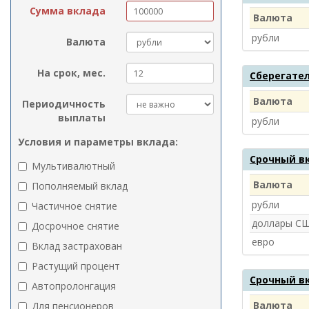
Сумма вклада
Валюта
рубли
Валюта
На срок, мес.
Сберегате
Валюта
Периодичность
выплаты
рубли
Условия и параметры вклада:
Срочный вк
Мультивалютный
Валюта
Пополняемый вклад
рубли
Частичное снятие
доллары С
Досрочное снятие
евро
Вклад застрахован
Растущий процент
Срочный в
Автопролонгация
Валюта
Для пенсионеров