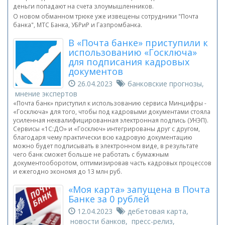
деньги попадают на счета злоумышленников.
О новом обманном трюке уже извещены сотрудники "Почта
банка", МТС Банка, УБРиР и Газпромбанка.
В «Почта банке» приступили к
использованию «Госключа»
для подписания кадровых
документов
26.04.2023
банковские прогнозы,
мнение экспертов
«Почта банк» приступил к использованию сервиса Минцифры -
«Госключа» для того, чтобы под кадровыми документами стояла
усиленная неквалифицированная электронная подпись (УНЭП).
Сервисы «1С:ДО» и «Госключ» интегрированы друг с другом,
благодаря чему практически всю кадровую документацию
можно будет подписывать в электронном виде, в результате
чего банк сможет больше не работать с бумажным
документооборотом, оптимизировав часть кадровых процессов
и ежегодно экономя до 13 млн руб.
«Моя карта» запущена в Почта
Банке за 0 рублей
12.04.2023
дебетовая карта,
новости банков, пресс-релиз,