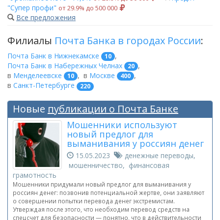
"Супер профи"
от 29.9% до 500 000
Все предложения
Филиалы
Почта Банка в городах России
:
Почта Банк в Нижнекамске
,
10
Почта Банк в Набережных Челнах
,
20
в
Менделеевске
,
в
Москве
,
10
400
в
Санкт-Петербурге
220
Новые
публикации о Почта Банке
Мошенники используют
новый предлог для
выманивания у россиян денег
15.05.2023
денежные переводы,
мошенничество, финансовая
грамотность
Мошенники придумали новый предлог для выманивания у
россиян денег: позвонив потенциальной жертве, они заявляют
о совершении попытки перевода денег экстремистам.
Утверждая после этого, что необходим перевод средств на
спецсчет для безопасности — понятно, что в действительности