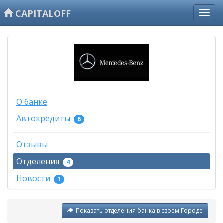
CAPITALOFF
О банке
Автокредиты
6
Отзывы
Отделения
4
Новости
1
Показать отделения банка в своем Городе