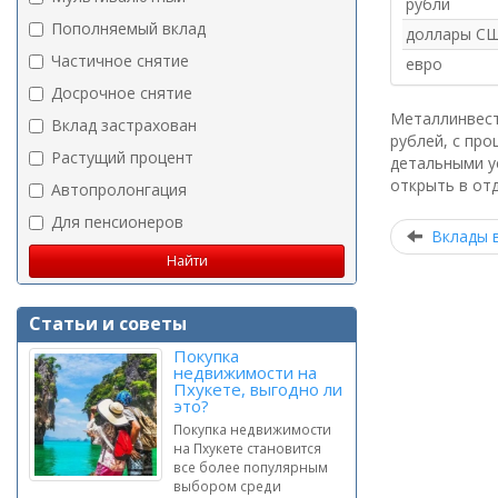
рубли
Пополняемый вклад
доллары С
Частичное снятие
евро
Досрочное снятие
Металлинвестб
Вклад застрахован
рублей, с про
Растущий процент
детальными у
открыть в отд
Автопролонгация
Для пенсионеров
Вклады 
Статьи и советы
Покупка
недвижимости на
Пхукете, выгодно ли
это?
Покупка недвижимости
на Пхукете становится
все более популярным
выбором среди