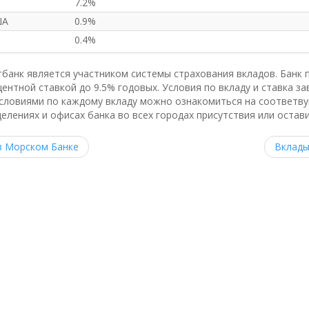
7.2%
ША
0.9%
0.4%
анк является участником системы страхования вкладов. Банк пр
центной ставкой до 9.5% годовых. Условия по вкладу и ставка з
словиями по каждому вкладу можно ознакомиться на соответв
елениях и офисах банка во всех городах присутствия или остави
в Морском Банке
Вклады