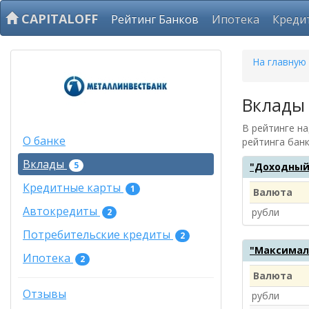
CAPITALOFF
Рейтинг Банков
Ипотека
Креди
На главную
Вклады
В рейтинге н
О банке
рейтинга бан
Вклады
5
"Доходный
Кредитные карты
1
Валюта
Автокредиты
рубли
2
Потребительские кредиты
2
"Максимал
Ипотека
2
Валюта
Отзывы
рубли