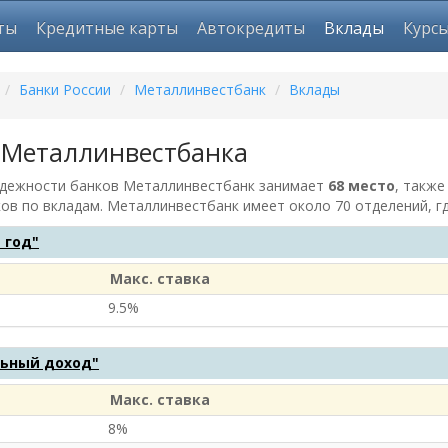
ты
Кредитные карты
Автокредиты
Вклады
Курс
/
Банки России
/
Металлинвестбанк
/
Вклады
 Металлинвестбанка
адежности банков Металлинвестбанк занимает
68 место
, также
ков по вкладам. Металлинвестбанк имеет около 70 отделений, 
 год"
Макс. ставка
9.5%
ьный доход"
Макс. ставка
8%