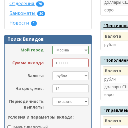
доллары С
Отделения
70
евро
Банкоматы
80
Новости
1
"Пенсионн
Валюта
Поиск Вкладов
рубли
Мой город
"Пополняе
Сумма вклада
Валюта
Валюта
рубли
доллары С
На срок, мес.
евро
Периодичность
выплаты
"Управляе
Условия и параметры вклада:
Валюта
Мультивалютный