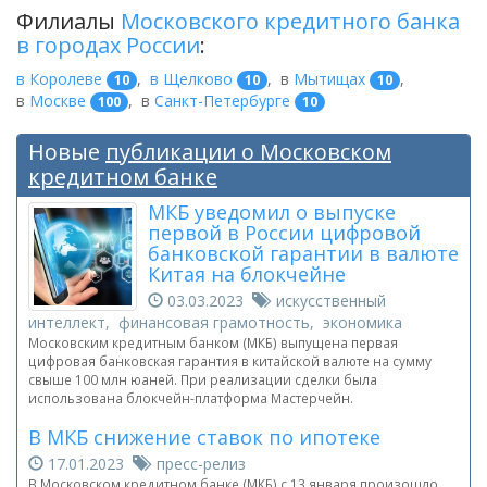
Филиалы
Московского кредитного банка
в городах России
:
в Королеве
,
в Щелково
,
в
Мытищах
,
10
10
10
в
Москве
,
в
Санкт-Петербурге
100
10
Новые
публикации о Московском
кредитном банке
МКБ уведомил о выпуске
первой в России цифровой
банковской гарантии в валюте
Китая на блокчейне
03.03.2023
искусственный
интеллект, финансовая грамотность, экономика
Московским кредитным банком (МКБ) выпущена первая
цифровая банковская гарантия в китайской валюте на сумму
свыше 100 млн юаней. При реализации сделки была
использована блокчейн-платформа Мастерчейн.
В МКБ снижение ставок по ипотеке
17.01.2023
пресс-релиз
В Московском кредитном банке (МКБ) с 13 января произошло