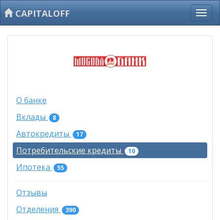
CAPITALOFF
О банке
Вклады
8
Автокредиты
17
Потребительские кредиты
10
Ипотека
55
Отзывы
Отделения
390