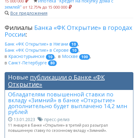
Ипотека "Кредит на покупку дома с
15 000 000
землей"
от 12.75% до 15 000 000
Все предложения
Филиалы
Банка «ФК Открытие» в городах
России
:
Банк «ФК Открытие» в Нягани
,
10
Банк «ФК Открытие» в Серове
,
10
в
Краснотурьинске
,
в
Москве
,
10
100
в
Санкт-Петербурге
80
Новые
публикации о Банке «ФК
Открытие»
Обладателям повышенной ставки по
вкладу «Зимний» в банке «Открытие»
дополнительно будет выплачено 14,2 млн
рублей
13.01.2023
пресс-релиз
11 января в банке «Открытие» в третий раз разыграл
повышенную ставку по сезонному вкладу «Зимний».