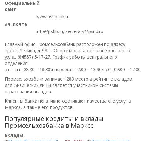
Официальный
сайт
www.pshbank.ru
Эл. почта
info@pshb.ru, secretary@psnb.ru
Главный офис Промсельхозбанк расположен по адресу
просп. Ленина, д. 98а - Операционная касса вне кассового
узла.,
(84567) 5-17-27
. График работы центрального
отделения:
вт.—пт.: 08:30—18:30\nперерыв: 12:00—13:30\nсб.: 09:00—17:00
Промсельхозбанк занимает 283 место в рейтинге вкладов
для физических лиц и является участником системы
страхования вкладов.
Клиенты банка негативно оценивают качества его услуг в
Марксе, а также его продуктов.
Популярные кредиты и вклады
Промсельхозбанка в Марксе
Вклады: