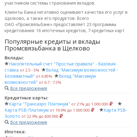
участником системы страхования вкладов.
Клиенты банка негативно оценивают качества его услуг в
Щелково, а также его продуктов. Всего
ОАО «Промсвязьбанк»
предоставляет 23 программы
кредитования: 16 ипотечных кредитов, 7 кредитных карт.
Популярные кредиты и вклады
Промсвязьбанка в Щелково
Вклады:
Накопительный счет "Простые правила" - базовая
ставка
Вклад "Максимум возможностей -
от 2.5 ‑ 5%
Безлимитный"
Вклад "Максимум
от 6.85%
возможностей"
от 6.7 ‑ 7.5%
Все предложения
Кредитные карты:
Карта "Трансаэро Платинум"
от 21% до 1 000 000
Карта PSB-Платинум
Карта PSB-
от 19.9% до 1 000 000
Золото
от 22.9% до 600 000
Все предложения
Ипотека: