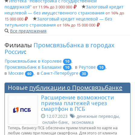
Ипотека "Новостройка с государственной
поддержкой"
Залоговый кредит
от 11.9% до 3 000 000
нецелевой — без имущественного страхования
от 16% до
Залоговый кредит нецелевой — без
15 000 000
титульного страхования
от 16% до 15 000 000
Все предложения
Филиалы
Промсвязьбанка в городах
России
:
Промсвязьбанк в Королеве
,
10
Промсвязьбанк в Балашихе
,
в
Реутове
,
10
10
в
Москве
,
в
Санкт-Петербурге
60
30
Новые
публикации о Промсвязьбанке
Расширение возможности
приема платежей через
смартфон в ПСБ
12.07.2023
денежные переводы,
онлайн-банк, экономика
Теперь бизнесу ПСБ обеспечен прием платежей по карте на
любую сумму при помощи смартфона. Для этого от клиента