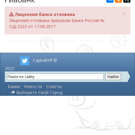
×
Лицензия банка отзована
Лицензия отозвана приказом Банка России №
ОД-2323 от 17.08.2017
CapitalOff ©
2022
Банки
Новости
Советы
Выберите Свой Город