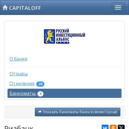
CAPITALOFF
О банке
Отзывы
Отделения
20
Банкоматы
3
Показать банкоматы банка в своем Городе
Риабанк