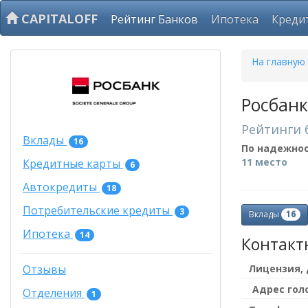
CAPITALOFF
Рейтинг Банков
Ипотека
Креди
На главную
Росбанк
Рейтинги 
Вклады
16
По надежно
11 место
Кредитные карты
6
Автокредиты
18
Потребительские кредиты
3
16
Вклады
Ипотека
14
Контакт
Лицензия,
Отзывы
Адрес гол
Отделения
1