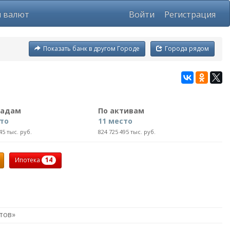
ы валют
Войти
Регистрация
Показать банк в другом Городе
Города рядом
ладам
По активам
сто
11 место
45 тыс. руб.
824 725 495 тыс. руб.
14
Ипотека
утов»