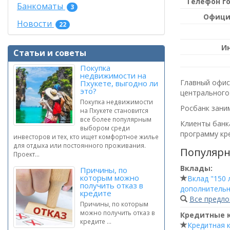
Телефон г
Банкоматы
3
Офици
Новости
22
И
Статьи и советы
Покупка
недвижимости на
Главный офис 
Пхукете, выгодно ли
это?
центрального
Покупка недвижимости
Росбанк заним
на Пхукете становится
все более популярным
Клиенты банка
выбором среди
программу кре
инвесторов и тех, кто ищет комфортное жилье
для отдыха или постоянного проживания.
Популярн
Проект...
Вклады:
Причины, по
которым можно
Вклад "150 
получить отказ в
дополнительн
кредите
Все предл
Причины, по которым
можно получить отказ в
Кредитные 
кредите ...
Кредитная к