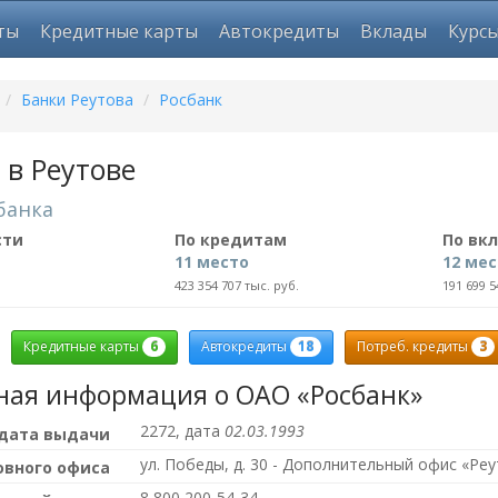
ты
Кредитные карты
Автокредиты
Вклады
Курс
/
Банки Реутова
/
Росбанк
 в Реутове
банка
сти
По кредитам
По вк
11 место
12 ме
423 354 707 тыс. руб.
191 699 5
6
18
3
Кредитные карты
Автокредиты
Потреб. кредиты
ная информация о ОАО «Росбанк»
2272, дата
02.03.1993
 дата выдачи
ул. Победы, д. 30 - Дополнительный офис «Ре
овного офиса
8 800 200-54-34