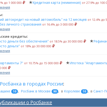
Кредитная карта (неименная)
2% до 1 000 000
от 27.9% до 100 
ожения
ы:
кий автокредит на новый автомобиль" на 12 месяцев
от 12.4% до 
без личного страхования
от 16.4% до 3 000 000
ожения
ьские кредиты:
осто деньги без обеспечения"
Рефинан
от 18.5% до 30 000 000
сто деньги"
от 18% до 30 000 000
ожения
партаменты 7"
Ипотека "Апартаменты
от 10.75% до 15 000 000
0 000
ожения
Росбанка в городах России
:
лашихе
,
Росбанк в Москве
,
в
Королеве
,
в
Санкт-П
10
90
10
убликации о Росбанке