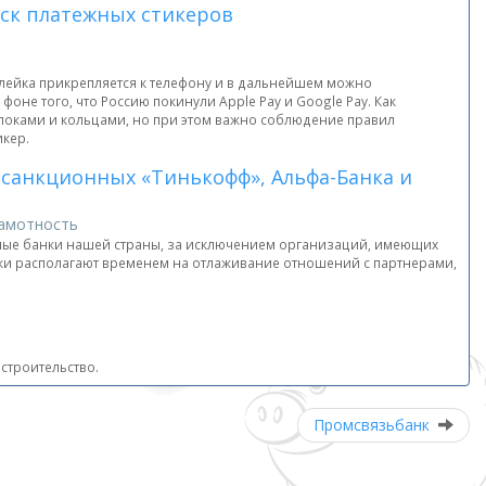
ск платежных стикеров
клейка прикрепляется к телефону и в дальнейшем можно
фоне того, что Россию покинули Apple Pay и Google Pay. Как
елоками и кольцами, но при этом важно соблюдение правил
икер.
санкционных «Тинькофф», Альфа-Банка и
рамотность
имые банки нашей страны, за исключением организаций, имеющих
анки располагают временем на отлаживание отношений с партнерами,
строительство.
Промсвязьбанк