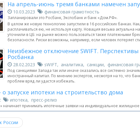
На апрель-июнь тремя банками намечен запу
10.03.2023
финансовая грамотность
Запланировали это Росбанк, Экспобанк и банк «Дом.РФ».
В целом же новую технологию запустили в 16 российских банках. На
расплачиваться ею, не используя карту. Новация весьма актуальна на 
уточнили в ЦБ: на рынке можно пользоваться также платежными бр
безопасности. Риски возможны, например, если человек потеряет ст
Неизбежное отключение SWIFT. Перспективы 
Росбанка
28.02.2023
sWIFT, аналитика, санкции, финансовая г
Под санкциями Запада так или иначе оказались все системно знач
иностранный капитал. По мнению экспертов, несмотря на то, что б
проблем вряд ли удастся избежать.
– о запуске ипотеки на строительство дома
22
ипотека, пресс-релиз
» начинает принимать ипотечные заявки на индивидуальное жилищное 
к России