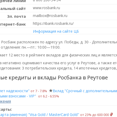
орячей линии
www.rosbank.ru
альный сайт
mailbox@rosbank.ru
Эл. почта
https://ibank.rosbank.ru/
нтернет-банк
Информация на сайте ЦБ
Росбанк расположен по адресу ул. Победы, д. 30 - Дополнитель
 отделения:
пн.—пт.: 10:00—19:00
.
ает 12 место в рейтинге вкладов для физических лиц и являетс
 негативно оценивают качества его услуг в Реутове, а также е
дитования: 3 потребительских кредита, 14 ипотечных кредитов,
ые кредиты и вклады Росбанка в Реутове
лет надежности"
Вклад "Срочный с дополнительными
от 7 ‑ 7.8%
ыми взносами - VIP"
от 6.2 ‑ 6.55%
ожения
карты:
арта (именная) "Visa Gold / MasterCard Gold"
от 23% до 600 000