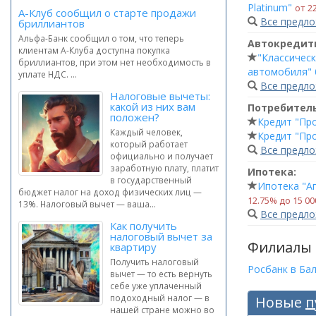
Platinum"
от 2
А-Клуб сообщил о старте продажи
Все предл
бриллиантов
Альфа-Банк сообщил о том, что теперь
Автокредит
клиентам А-Клуба доступна покупка
"Классичес
бриллиантов, при этом нет необходимость в
автомобиля" 
уплате НДС. ...
Все предл
Налоговые вычеты:
какой из них вам
Потребител
положен?
Кредит "Пр
Каждый человек,
Кредит "Про
который работает
Все предл
официально и получает
заработную плату, платит
Ипотека:
в государственный
Ипотека "А
бюджет налог на доход физических лиц —
12.75% до 15 00
13%. Налоговый вычет — ваша...
Все предл
Как получить
налоговый вычет за
Филиалы
квартиру
Получить налоговый
Росбанк в Ба
вычет — то есть вернуть
себе уже уплаченный
подоходный налог — в
Новые
п
нашей стране можно во