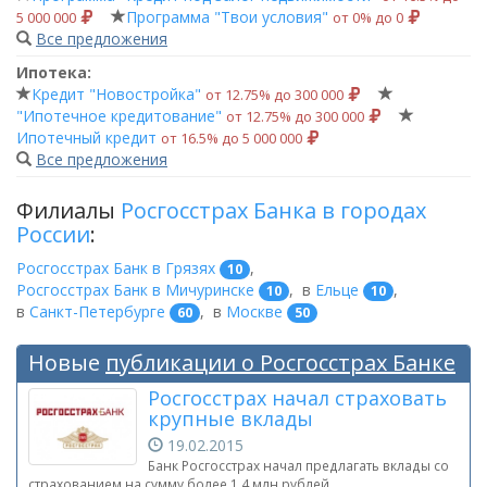
Программа "Твои условия"
5 000 000
от 0% до 0
Все предложения
Ипотека:
Кредит "Новостройка"
от 12.75% до 300 000
"Ипотечное кредитование"
от 12.75% до 300 000
Ипотечный кредит
от 16.5% до 5 000 000
Все предложения
Филиалы
Росгосстрах Банка в городах
России
:
Росгосстрах Банк в Грязях
,
10
Росгосстрах Банк в Мичуринске
,
в
Ельце
,
10
10
в
Санкт-Петербурге
,
в
Москве
60
50
Новые
публикации о Росгосстрах Банке
Росгосстрах начал страховать
крупные вклады
19.02.2015
Банк Росгосстрах начал предлагать вклады со
страхованием на сумму более 1,4 млн рублей.