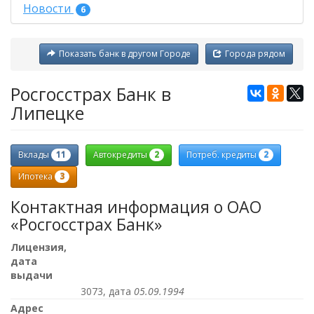
Новости
6
Показать банк в другом Городе
Города рядом
Росгосстрах Банк в
Липецке
11
2
2
Вклады
Автокредиты
Потреб. кредиты
3
Ипотека
Контактная информация о ОАО
«Росгосстрах Банк»
Лицензия,
дата
выдачи
3073, дата
05.09.1994
Адрес