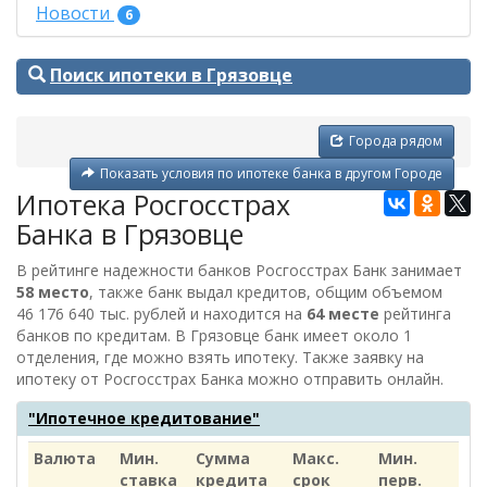
Новости
6
Поиск ипотеки в Грязовце
Города рядом
Показать условия по ипотеке банка в другом Городе
Ипотека Росгосстрах
Банка в Грязовце
В рейтинге надежности банков Росгосстрах Банк занимает
58 место
, также банк выдал кредитов, общим объемом
46 176 640 тыс. рублей
и находится на
64 месте
рейтинга
банков по кредитам. В Грязовце банк имеет около 1
отделения, где можно взять ипотеку. Также заявку на
ипотеку от
Росгосстрах Банка
можно отправить онлайн.
"Ипотечное кредитование"
Валюта
Мин.
Сумма
Макс.
Мин.
ставка
кредита
срок
перв.