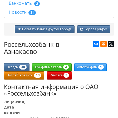
Банкоматы
2
Новости
31
Показать банк в другом Городе
Города рядом
Россельхозбанк в
Азнакаево
38
4
1
Вклады
Кредитные карты
Автокредиты
13
5
Потреб. кредиты
Ипотека
Контактная информация о ОАО
«Россельхозбанк»
Лицензия,
дата
выдачи