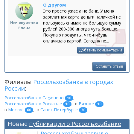
О другом
Это просто ужас а не банк. У меня
зарплатная карта деньги наличкой не
Ничепуренко
пользуюсь снимаю не большую сумму
Елена
рублей 200-300 иногда чуть больше.
Покупаю продукты, что-нибудь
оплачиваю картой. Сегодня не...
Добавить комментарий
Оставить отзыв
Филиалы
Россельхозбанка в городах
России
:
Россельхозбанк в Сафоново
,
10
Россельхозбанк в Рославле
,
в
Вязьме
,
10
10
в
Москве
,
в
Санкт-Петербурге
60
30
Новые
публикации о Россельхозбанке
Россельхозбанк заявил о