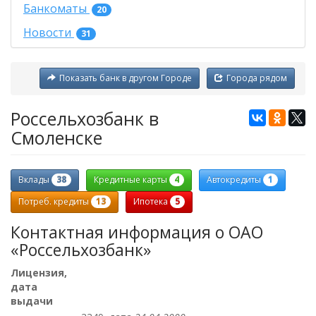
Банкоматы
20
Новости
31
Показать банк в другом Городе
Города рядом
Россельхозбанк в
Смоленске
38
4
1
Вклады
Кредитные карты
Автокредиты
13
5
Потреб. кредиты
Ипотека
Контактная информация о ОАО
«Россельхозбанк»
Лицензия,
дата
выдачи