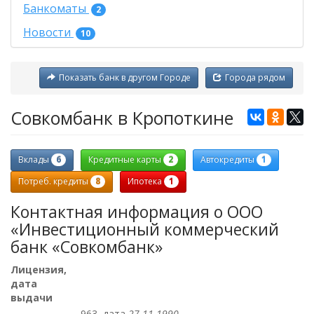
Банкоматы
2
Новости
10
Показать банк в другом Городе
Города рядом
Совкомбанк в Кропоткине
6
2
1
Вклады
Кредитные карты
Автокредиты
8
1
Потреб. кредиты
Ипотека
Контактная информация о ООО
«Инвестиционный коммерческий
банк «Совкомбанк»
Лицензия,
дата
выдачи
963, дата
27.11.1990