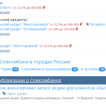
ы:
и Авто"
от 22.5% до 400 000
ожения
ьские кредиты:
ьский кредит "Многоцелевой"
Потребите
от 22.5% до 400 000
ьский кредит "Оптимальный"
от 33% до 250 000
ожения
кредит "Многоцелевой"
от 22.5% до 400 000
ожения
Совкомбана в городах России
:
 Перми
,
Совкомбанк в Красноуфимске
,
в
Чусовом
10
10
10
убликации о Совкомбанке
нк анонсировал запуск акции для клиентов «Ха
23
пресс-релиз
ения акции «Дарите подарки любимым с Халвой» - 13 февраля - 8 марта,