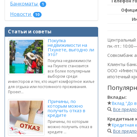
Телефон г
Банкоматы
1
Офици
Новости
10
И
Статьи и советы
Центральный о
Покупка
недвижимости на
пн.-пт.: 10:00
Пхукете, выгодно ли
это?
Совкомбанк а
Покупка недвижимости
Клиенты банка
на Пхукете становится
ООО «Инвести
все более популярным
ипотечный кре
выбором среди
инвесторов и тех, кто ищет комфортное жилье
Популярн
для отдыха или постоянного проживания.
Проект...
Вклады:
Причины, по
Вклад "До 
которым можно
Все предл
получить отказ в
кредите
Кредитные 
Причины, по которым
Кредитная к
можно получить отказ в
Все предл
кредите ...