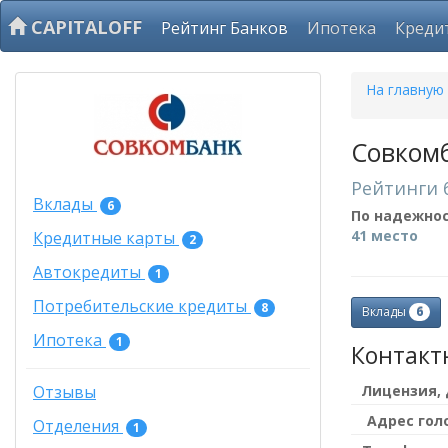
CAPITALOFF
Рейтинг Банков
Ипотека
Креди
На главную
Совкомб
Рейтинги 
Вклады
6
По надежно
41 место
Кредитные карты
2
Автокредиты
1
Потребительские кредиты
8
6
Вклады
Ипотека
1
Контакт
Лицензия,
Отзывы
Адрес гол
Отделения
1