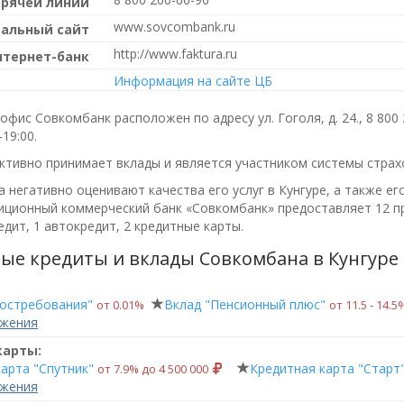
орячей линии
www.sovcombank.ru
альный сайт
http://www.faktura.ru
нтернет-банк
Информация на сайте ЦБ
фис Совкомбанк расположен по адресу ул. Гоголя, д. 24.,
8 800
—19:00
.
ктивно принимает вклады и является участником системы страх
 негативно оценивают качества его услуг в Кунгуре, а также ег
ционный коммерческий банк «Совкомбанк»
предоставляет 12 пр
дит, 1 автокредит, 2 кредитные карты.
ые кредиты и вклады Совкомбана в Кунгуре
востребования"
Вклад "Пенсионный плюс"
от 0.01%
от 11.5 ‑ 14.5
ожения
карты:
арта "Спутник"
Кредитная карта "Старт
от 7.9% до 4 500 000
ожения