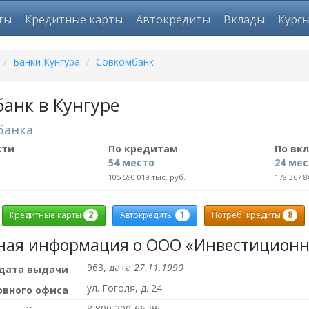
ты
Кредитные карты
Автокредиты
Вклады
Курс
/
Банки Кунгура
/
Совкомбанк
анк в Кунгуре
банка
сти
По кредитам
По вк
54 место
24 ме
105 590 019 тыс. руб.
178 367 8
2
1
8
Кредитные карты
Автокредиты
Потреб. кредиты
ная информация о ООО «Инвестиционн
963, дата
27.11.1990
 дата выдачи
ул. Гоголя, д. 24
овного офиса
8 800 200-66-96