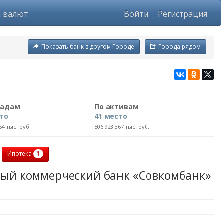
ы валют
Войти
Регистрация
Показать банк в другом Городе
Города рядом
ладам
По активам
сто
41 место
64 тыс. руб.
506 923 367 тыс. руб.
1
Ипотека
ый коммерческий банк «Совкомбанк»