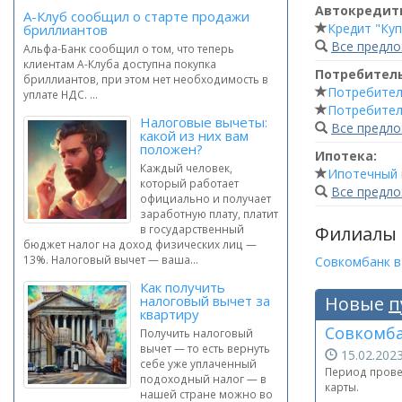
Автокредит
А-Клуб сообщил о старте продажи
Кредит "Куп
бриллиантов
Все предл
Альфа-Банк сообщил о том, что теперь
клиентам А-Клуба доступна покупка
Потребител
бриллиантов, при этом нет необходимость в
Потребител
уплате НДС. ...
Потребител
Налоговые вычеты:
Все предл
какой из них вам
положен?
Ипотека:
Каждый человек,
Ипотечный 
который работает
Все предл
официально и получает
заработную плату, платит
Филиалы
в государственный
бюджет налог на доход физических лиц —
13%. Налоговый вычет — ваша...
Совкомбанк в
Как получить
налоговый вычет за
Новые
п
квартиру
Совкомба
Получить налоговый
вычет — то есть вернуть
15.02.20
себе уже уплаченный
Период провед
подоходный налог — в
карты.
нашей стране можно во