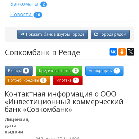
Банкоматы
2
Новости
10
Показать банк в другом Городе
Города рядом
Совкомбанк в Ревде
6
2
1
Вклады
Кредитные карты
Автокредиты
8
1
Потреб. кредиты
Ипотека
Контактная информация о ООО
«Инвестиционный коммерческий
банк «Совкомбанк»
Лицензия,
дата
выдачи
963, дата
27.11.1990