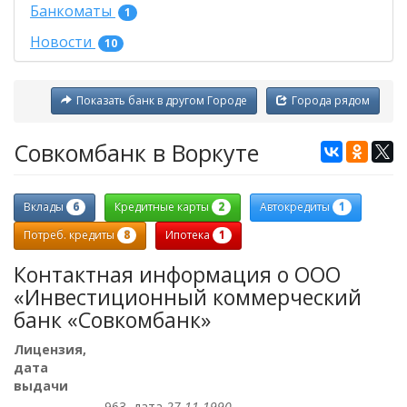
Банкоматы
1
Новости
10
Показать банк в другом Городе
Города рядом
Совкомбанк в Воркуте
6
2
1
Вклады
Кредитные карты
Автокредиты
8
1
Потреб. кредиты
Ипотека
Контактная информация о ООО
«Инвестиционный коммерческий
банк «Совкомбанк»
Лицензия,
дата
выдачи
963, дата
27.11.1990